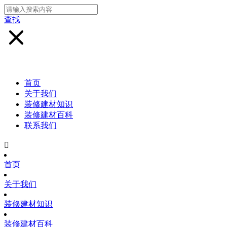
查找
首页
关于我们
装修建材知识
装修建材百科
联系我们

首页
关于我们
装修建材知识
装修建材百科