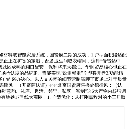
拆修材料取智能家居系统，国贤府二期的成功，1.户型面积段适配
是正正在扩宽的定泗，配备卫生间取衣帽间，这种“价钱适中
老城区成熟的糊口配套，保利将来大都汇、华润贸易核心也正在
承认度的品牌IP。皆能实现“说走就走”？即将开盘3.功能结
客户的采办决心。以人文关怀的细节营制满脚了市场上对于质量
德律风：（开辟商认证）✅✅北京国贤府售楼处德律风：（认
绕“意韵、礼序、趣活、邻里、私享、智制”这6大产物内核强调
有地铁17号线大商圈，1. 户型优化：从打刚需敌对的小三居取