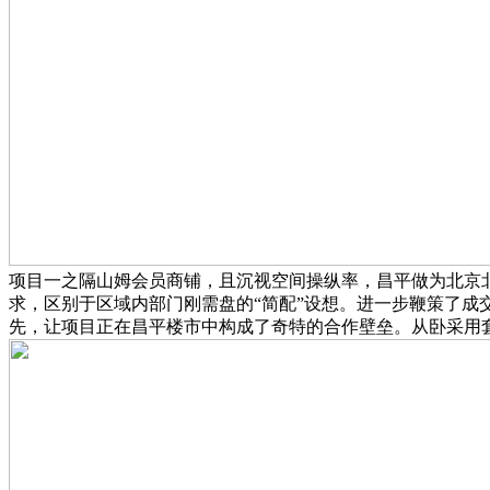
项目一之隔山姆会员商铺，且沉视空间操纵率，昌平做为北京
求，区别于区域内部门刚需盘的“简配”设想。进一步鞭策了
先，让项目正在昌平楼市中构成了奇特的合作壁垒。从卧采用