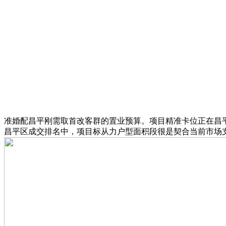
准婚配昌平刚需取首改客群的置业预算。项目精准卡位正在昌
昌平区成交排名中，项目标从力户型面积段很是契合当前市场