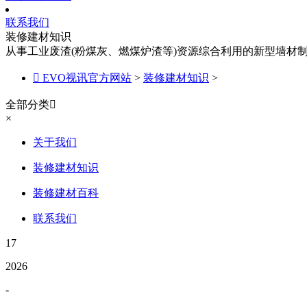
联系我们
装修建材知识
从事工业废渣(粉煤灰、燃煤炉渣等)资源综合利用的新型墙材

EVO视讯官方网站
>
装修建材知识
>
全部分类

×
关于我们
装修建材知识
装修建材百科
联系我们
17
2026
-