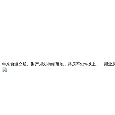
年来轨道交通、财产规划持续落地，得房率92%以上，一期业