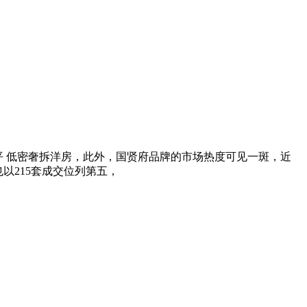
80平 低密奢拆洋房，此外，国贤府品牌的市场热度可见一斑，近
以215套成交位列第五，