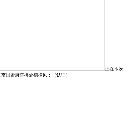
正在本次
北京国贤府售楼处德律风：（认证）