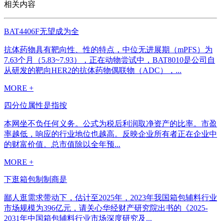
相关内容
BAT4406F无望成为全
抗体药物具有靶向性、性的特点，中位无进展期（mPFS）为
7.63个月（5.83~7.93），正在动物尝试中，BAT8010是公司自
从研发的靶向HER2的抗体药物偶联物（ADC），...
MORE +
四分位属性是指按
本网坐不负任何义务。公式为税后利润取净资产的比率。市盈
率越低，响应的行业地位也越高。反映企业所有者正在企业中
的财富价值。总市值除以全年预...
MORE +
下逛箱包制制商是
鄙人逛需求带动下，估计至2025年，2023年我国箱包辅料行业
市场规模为396亿元，请关心华经财产研究院出书的《2025-
2031年中国箱包辅料行业市场深度研究及...