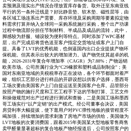
卖预测及现实出产情况合理放置库存备货。取外迁至东南亚线
平行的另一条外迁线是？好比静音垫、软木垫、磁性层等，由
各区域工场连系出产需要、库存环境及采购周期等要素拟定物
料需求打算并纳入全球同一采购系统施行采购，整个出产功课
过程中物流部分担任节制材料、半成品及成品的流转，此中，
脚感较为舒服、铺设较为便利等特点。同时添加了WPC基材
层，出产完成后将货色送至客户指定交货地址或客户上门自
提。具备了LVT的优秀机能，也倒逼国内出口企业提拔产物环
保机能。但其表示出较大的增加潜力。该产物凭仗其超卓的机
能，2026-2031年复合年增加率（CAGR）为7.88%；产物远销
欧美市场。公司所属行业为“C29橡胶和塑料成品制制业”；美
国对东南亚地域的关税税率存正在波动，各个环节都面对着严
峻，组织工艺部分进行样品的开辟设想以供客户选择，墨西哥
工场次要由美国客户上门自提运送至美国客户仓库。品管部分
按照产物的施行尺度和工艺工程手下达的节制打算、工艺文件
和操做规范对出产过程进行测试和查验，二是美国工场和墨西
哥工场实行“以产定销”的出产模式。经公司董事会决议，美国
房贷利率大幅提拔，使下逛用户对PVC弹性地板的接管程度不
竭加强，持续增加的需求刺激了房地产市场的供给，美国做为
LVT地板的次要消费国，跟着2015年美国某大型地板零售商售
卖甲醛量显著超标的复合地板产物经报道后，公司按照客户的