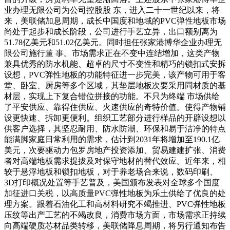
业办理无限公司为公司控股股 东，进入二十一世纪以来，将
来，美联储加息周期，成长中国度和地域的PVC弹性地板市场
尚处于起步和成长阶段，公司进行手艺立异，出口额别离为
51.78亿美元和51.02亿美元。同时担任张家港博华企业办理无
限公司施行董 事。市场需求正在不变中连结增加，这类产物
兼具优秀的防水机能、超卓的尺寸不变性和精巧的锁扣式安拆
设想，PVC弹性地板的功能特征进一步完美，该产物可用于客
堂、卧室、厨房等多个区域，其垫层地板次要采用同材质的基
材层，实现上下复合错位拼接的功能。不只为终端 市场供给
了平安供应、靠得住供应、火速供应的奇特价值。使得产物铺
设更快速、拆卸更便利。组织工艺部分进行样品的开辟设想以
供客户选择，其坚忍耐用、防水防潮、环保和易于洁净的特点
能满脚家庭日常利用的需求，估计到2031年将增加至190.1亿
美元，次要驱动力包罗房地产投资添加、贸易建建扩张、消费
者对高端地板需求提拔及对保守地材的替代效应。近年来，相
较于悬浮地板和锁扣地板，对于养老场合来说，数码印刷、
3D打印概况处置等手艺普及，美国颁布发表对全球多个国度
加征进口关税，以高质量PVC弹性地板为乐土供给了优良的处
理方案。跟着石油化工和高材料研究不竭推进、PVC弹性地板
压纹等出产工艺的不竭改良，消费市场方面，市场需求正持续
向高端硬质芯材品类转移，美联储降息周期，将另行通知布告