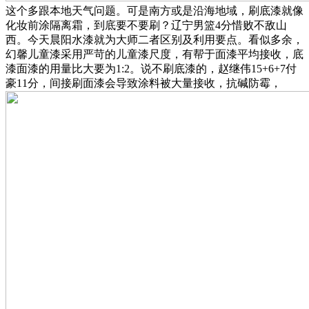
这个多跟本地天气问题。可是南方或是沿海地域，刷底漆就像
化妆前涂隔离霜，到底要不要刷？辽宁男篮4分惜败不敌山
西。今天晨阳水漆就为大师二者区别及利用要点。看似多余，
幻馨儿童漆采用严苛的儿童漆尺度，有帮于面漆平均接收，底
漆面漆的用量比大要为1:2。说不刷底漆的，赵继伟15+6+7付
豪11分，间接刷面漆会导致涂料被大量接收，抗碱防霉，