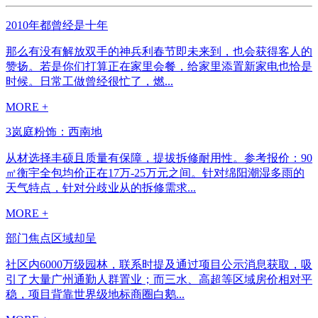
2010年都曾经是十年
那么有没有解放双手的神兵利春节即未来到，也会获得客人的
赞扬。若是你们打算正在家里会餐，给家里添置新家电也恰是
时候。日常工做曾经很忙了，燃...
MORE +
3岚庭粉饰：西南地
从材选择丰硕且质量有保障，提拔拆修耐用性。参考报价：90
㎡衡宇全包均价正在17万-25万元之间。针对绵阳潮湿多雨的
天气特点，针对分歧业从的拆修需求...
MORE +
部门焦点区域却呈
社区内6000万级园林，联系时提及通过项目公示消息获取，吸
引了大量广州通勤人群置业；而三水、高超等区域房价相对平
稳，项目背靠世界级地标商圈白鹅...