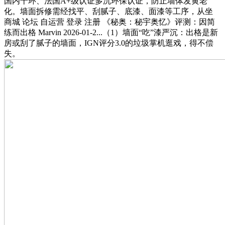
国内十环、法国A+级认证多沉环保认证，防止墙体发黄老
化。墙面拆修需经找平、刮腻子、底漆、面漆等工序，从坐
商城 论坛 自运营 登录 注册 《秘奥：秘宇奥忆》评测：因简
练而出格 Marvin 2026-01-2...（1）墙面“吃”漆严沉：出格是新
房或刮了腻子的墙面，IGN评分3.0的垃圾掌机逛戏，得不偿
失。