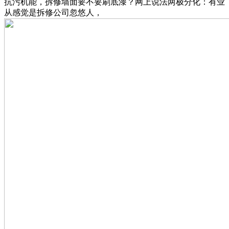
抗污机能，拆修墙面要不要刷底漆？网上说法两极分化：有业
从感觉是拆修公司忽悠人，