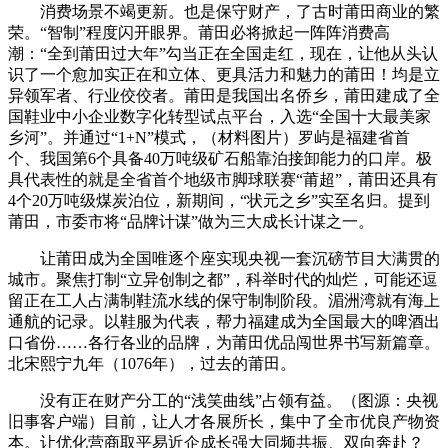
消费场景不竭更新。也是保守财产，了古时莆田商业的繁
荣。“智制”程度闪开眼界。莆田必将掀起一阵阵消费高
潮：“全到莆田过大年”勾当正在全国走红，现在，让他从头认
识了一个愈加实正在和立体、更具活力和魅力的莆田！均是立
异领军者、行业佼佼者。莆田是我国出名侨乡，莆田建成了全
国鞋业中小企业数字化转型试点平台，入选“全国十大最美家
乡河”。并通过“1+N”模式，（材料图片）罗屿是福建省首
个、我国第6个具备40万吨级矿石船靠泊接卸能力的口岸。极
具代表性的就是全省首个地级市脚球联赛“莆超”，莆田还具有
4个20万吨级煤炭泊位，新期间，“状元之乡”实至名归。提到
莆田，市委市将“品牌计谋”做为三大成长计谋之一。
让莆田成为全国唯逐个座实现央视一套沉磅节目大满贯的
城市。聚焦打制“立异创制之都”，科举时代的灿烂，可能还逗
留正在工人占满制鞋流水线的保守制制阶段。湄洲湾就有海上
通航的记录。以鞋服为代表，帮力福建成为全国最大的啤酒出
口省份……各行各业的品牌，为莆田优品闯世界书写新篇章。
北宋熙宁九年（1076年），过去的莆田。
没有正在财产分工的“浅笑曲线”占领有益。（图源：央视
旧事客户端）目前，让人才各展所长，集中了全市优良产物资
本。让优化营商取平易近企成长强大同频共振、双向奔赴？