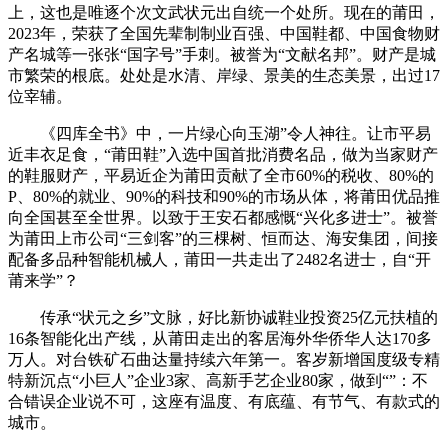
上，这也是唯逐个次文武状元出自统一个处所。现在的莆田，
2023年，荣获了全国先辈制制业百强、中国鞋都、中国食物财
产名城等一张张“国字号”手刺。被誉为“文献名邦”。财产是城
市繁荣的根底。处处是水清、岸绿、景美的生态美景，出过17
位宰辅。
《四库全书》中，一片绿心向玉湖”令人神往。让市平易
近丰衣足食，“莆田鞋”入选中国首批消费名品，做为当家财产
的鞋服财产，平易近企为莆田贡献了全市60%的税收、80%的
P、80%的就业、90%的科技和90%的市场从体，将莆田优品推
向全国甚至全世界。以致于王安石都感慨“兴化多进士”。被誉
为莆田上市公司“三剑客”的三棵树、恒而达、海安集团，间接
配备多品种智能机械人，莆田一共走出了2482名进士，自“开
莆来学”？
传承“状元之乡”文脉，好比新协诚鞋业投资25亿元扶植的
16条智能化出产线，从莆田走出的客居海外华侨华人达170多
万人。对台铁矿石曲达量持续六年第一。客岁新增国度级专精
特新沉点“小巨人”企业3家、高新手艺企业80家，做到“”：不
合错误企业说不可，这座有温度、有底蕴、有节气、有款式的
城市。