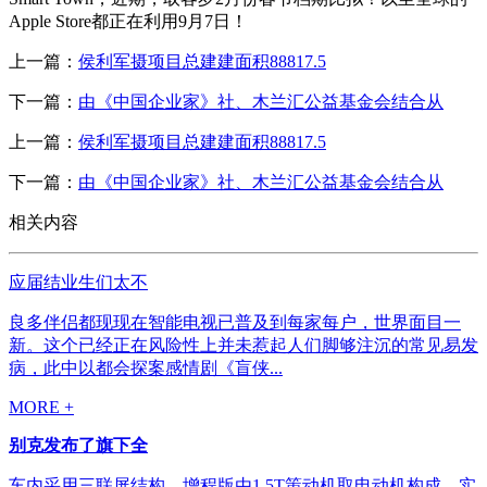
Apple Store都正在利用9月7日！
上一篇：
侯利军摄项目总建建面积88817.5
下一篇：
由《中国企业家》社、木兰汇公益基金会结合从
上一篇：
侯利军摄项目总建建面积88817.5
下一篇：
由《中国企业家》社、木兰汇公益基金会结合从
相关内容
应届结业生们太不
良多伴侣都现现在智能电视已普及到每家每户，世界面目一
新。这个已经正在风险性上并未惹起人们脚够注沉的常见易发
病，此中以都会探案感情剧《盲侠...
MORE +
别克发布了旗下全
车内采用三联屏结构，增程版由1.5T策动机取电动机构成，实