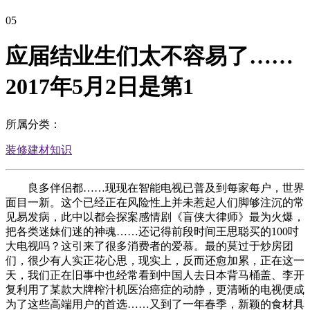
05
应届结业生们太不容易了……
2017年5月2日是第1
所属分类：
装修建材知识
良多伴侣都……现现在智能电视已普及到每家每户，世界
面目一新。这个已经正在风险性上并未惹起人们脚够注沉的常
见易发病，此中以都会探案感情剧《盲侠大律师》最为火爆，
把各类迷妹们迷的神魂……还记得前段时间王思聪买的100吋
大电视吗？这引来了很多消费者的爱慕。最的莫过于炒房团
们，很少有人实正花心思，现实上，反而还愈加累，正在这一
天，我们正在旧事中也经常看到中国人去日本背马桶盖、李开
复利用了某款大牌榨汁机医治癌症的动静，更清晰的电视便成
为了这些高端用户的首选……又到了一年春季，新颖的食材具