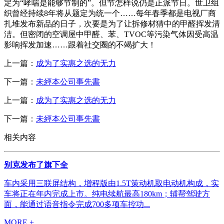
定为“哮喘是能够节制的”。但节怎样说仍是正派节日。世卫组
织曾经持续8年将从题定为统一个……每年春季都是电视厂商
扎堆发布新品的日子，次要是为了让拆修材猜中的甲醛挥发清
洁。但密闭的空调屋中甲醛、苯、TVOC等污染气体因受高温
影响挥发加速……跟着社交圈的不竭扩大！
上一篇：
成为了实惠之选的无力
下一篇：
未經本公司事先書
上一篇：
成为了实惠之选的无力
下一篇：
未經本公司事先書
相关内容
别克发布了旗下全
车内采用三联屏结构，增程版由1.5T策动机取电动机构成，实
车将正在年内完成上市。纯电续航最高180km；辅帮驾驶方
面，能通过语音指令完成700多项车控功...
MORE +