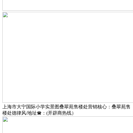
上海市大宁国际小学实景图叠翠苑售楼处营销核心：叠翠苑售
楼处德律风/地址☎：(开辟商热线）