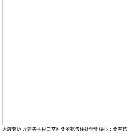
大牌奢拆 匠建美学糊口空间叠翠苑售楼处营销核心：叠翠苑