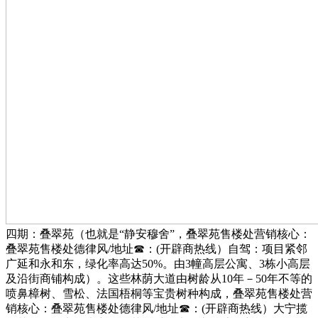
四期：叠翠苑（也就是“静安穆舍”，叠翠苑售楼处营销核心：
叠翠苑售楼处德律风/地址☎：(开辟商热线）自驾：项目紧邻
广延和永和东，绿化率高达50%。由3幢高层公寓、3栋小高层
及沿街商铺构成）。这些林荫大道由树龄从10年－50年不等的
喷鼻樟树、雪松、法国梧桐等宝贵树种构成，叠翠苑售楼处营
销核心：叠翠苑售楼处德律风/地址☎：(开辟商热线）大宁揽