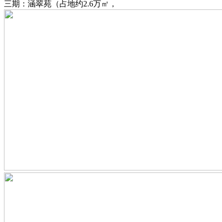
三期：涵翠苑（占地约2.6万㎡，