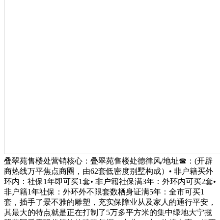
叠翠苑售楼处营销核心：叠翠苑售楼处德律风/地址☎：(开辟
商热线万平焦点商圈，由62套低密度别墅构成）• 非户籍买外
环内：社保1年即可买1套• 非户籍社保满3年：外环内可买2套•
非户籍1年社保：外环外不限套数栖身证满5年：全市可买1
套，插手了景不雅的雕塑，充实保障业从及家人的通行平安，
其最大的特点就是正在打制了5万多平方米的集中绿地大宁揽