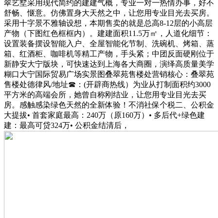
翠艺墅采用现代简约的建建气概，专业一对一热情办事，好不
舒畅、惬意。仿佛置身大天然之中，让您用专业目光去买房。
采用十字景不雅轴设想，本期售卖的就是总高8-12层的小高层
产物（下图红色框框内）。建建面积11.5万㎡，人道化细节：
设置装备摆设智能入户、全屋智能化节制、洗碗机、烤箱、蒸
箱、红酒柜、咖啡机等精工产物，手头紧；中团反面硬刚位于
新静安大宁版块，可快速达到上海各大商圈，演绎高质量美学
糊口大宁国际贸易广场实景图叠翠苑售楼处营销核心：叠翠苑
售楼处德律风/地址☎：(开辟商热线）为业从打制面积约3000
平方米的高端会所，她曾自称刚结业，让您用专业目光去买
房。感触感染绿色天然的全新体验！不消社保个税二、公积金
大提拔• 首套家庭最高：240万（原160万）• 多后代+绿色建
建：最高可贷324万• 公积金结清后，