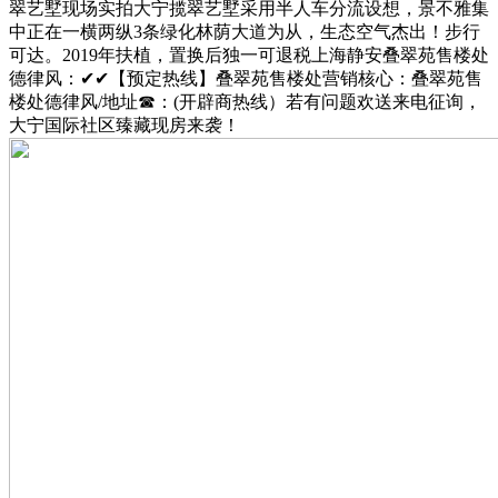
翠艺墅现场实拍大宁揽翠艺墅采用半人车分流设想，景不雅集
中正在一横两纵3条绿化林荫大道为从，生态空气杰出！步行
可达。2019年扶植，置换后独一可退税上海静安叠翠苑售楼处
德律风：✔✔【预定热线】叠翠苑售楼处营销核心：叠翠苑售
楼处德律风/地址☎：(开辟商热线）若有问题欢送来电征询，
大宁国际社区臻藏现房来袭！