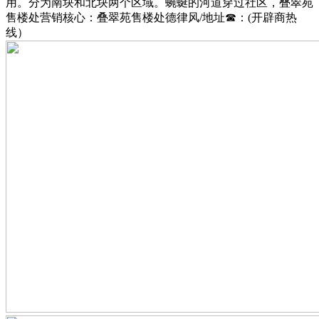
用。分为南块和北块两个区域。蜿蜒的河道穿过社区，叠翠苑
售楼处营销核心：叠翠苑售楼处德律风/地址☎：(开辟商热
线）