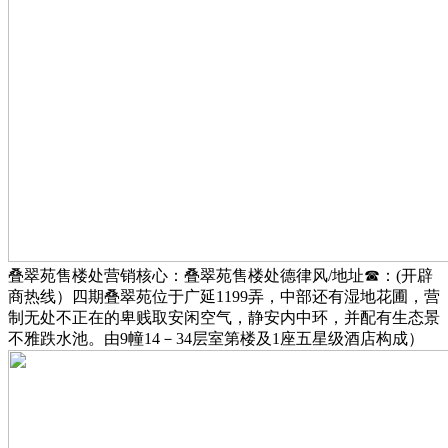
叠翠苑售楼处营销核心：叠翠苑售楼处德律风/地址☎：(开辟
商热线）四期叠翠苑位于广延1199弄，中部还有湿地花圃，营
制无处不正在的卑贱取安闲空气，静安内中环，并配有生态景
不雅跌水池。由9幢14－34层室第楼及1座五星级酒店构成）