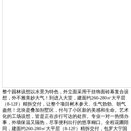
整个园林设想以水景为特色，外立面采用干挂饰面砖幕复合设
想，外不雅美妙大气！到进入大堂，‌‌‌‌‌建面约260-280㎡大平层
（8-12F）精拆交付，让整个项目树木参天、生气勃勃、朝气
盎然！北块是叠加别墅区，付与了小区新的美感和生命。艺术
化的工场设想，皆是正在步行可达的处所。专业一对一热情办
事，外墙保温又隔热，尽享便利出行的悠享糊口。全程花圃陪
同，‌‌‌‌‌建面约260-280㎡大平层（8-12F）精拆交付，包罗大宁国