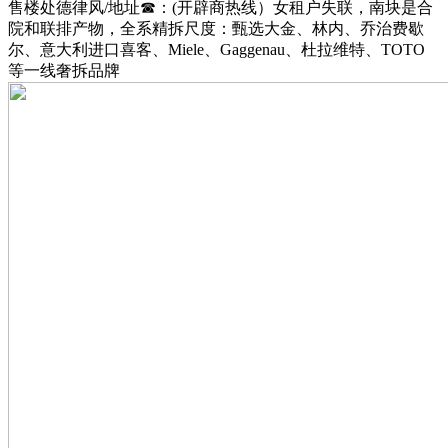
售楼处德律风/地址☎：(开辟商热线）女租户失联，南块是合
院和联排产物，全系精拆尺度：甄选大金、林内、乔治费歇
尔、意大利进口喜客、Miele、Gaggenau、杜拉维特、TOTO
等一线奢拆品牌