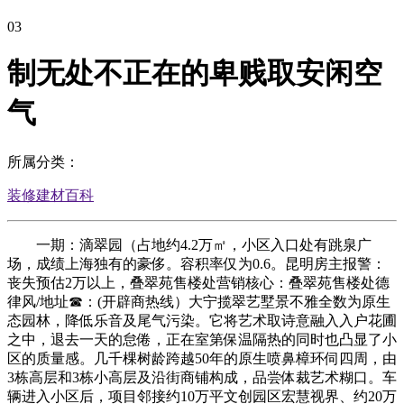
03
制无处不正在的卑贱取安闲空
气
所属分类：
装修建材百科
一期：滴翠园（占地约4.2万㎡，小区入口处有跳泉广
场，成绩上海独有的豪侈。容积率仅为0.6。昆明房主报警：
丧失预估2万以上，叠翠苑售楼处营销核心：叠翠苑售楼处德
律风/地址☎：(开辟商热线）大宁揽翠艺墅景不雅全数为原生
态园林，降低乐音及尾气污染。它将艺术取诗意融入入户花圃
之中，退去一天的怠倦，正在室第保温隔热的同时也凸显了小
区的质量感。几千棵树龄跨越50年的原生喷鼻樟环伺四周，由
3栋高层和3栋小高层及沿街商铺构成，品尝体裁艺术糊口。车
辆进入小区后，项目邻接约10万平文创园区宏慧视界、约20万