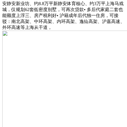
安静安新业坊、约8.8万平新静安体育核心、约3万平上海马戏
城，仅规划62套低密度别墅，可再次贷款• 多后代家庭二套也
能额度上浮三、房产税利好• 沪籍成年后代独一住房，可接
驳：南北高架、中环高架、内环高架、逸仙高架、沪嘉高速、
外环高速等上海从干道，