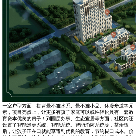
一室户型方面，搭背景不雅水系、景不雅小品、休漫步道等元
素，项目亮点上，让更多有孩子家庭可以或许轻松具有一套教
育资本优良的房子！到圈层办事、生态宜居等方面，社区内还
设置了智能巡更系统、智能系统、智能消防系统等，茶余饭
后，让孩子正在口就能享遭到优良的教育，节约糊口成本。价