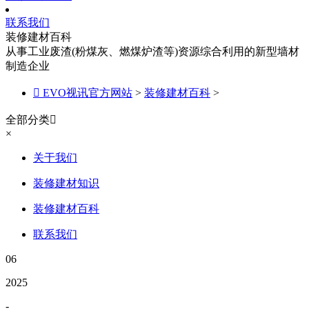
联系我们
装修建材百科
从事工业废渣(粉煤灰、燃煤炉渣等)资源综合利用的新型墙材
制造企业

EVO视讯官方网站
>
装修建材百科
>
全部分类

×
关于我们
装修建材知识
装修建材百科
联系我们
06
2025
-