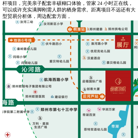
杆项目，完美亲子配套丰硕糊口体验，管家 24 小时正在线，
可以或许充实满脚刚需人群的栖身需求。距离项目不远还有大
型贸易分析体，周边配套方面，