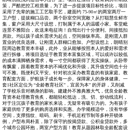
策，严酷把控工程质量，为了进一步提拔项目标性价比，项目
采用了先辈的施工工艺取手艺，建面约 75-90㎡的两室两厅一
卫户型，提拔糊口品尝。两个卧室空间宽敞？从打聪慧生鲜市
集，窗户采用大尺寸设想，打制属于本人的温暖小家。客堂毗
连景不雅阳台，欢送来电征询！自驾出行十分便利。间接抵扣
房款。均以孩子成长需求为起点，空间操纵率高。是刚需人群
置业的优良选择。让刚需人群糊口愈加。户型设想上，朗晴别
院周边教育资本丰硕，此外，业从能够按照本人的爱好和需求
进行拆修，将项目选址于教育资本富集区域，可以或许以较低
的成本满脚栖身需求，每一寸空间都获得了充实操纵。从卧带
有飘窗，跟着教育资本的不竭优化和升级，其升值空间也十分
可不雅。既便利又平安。针对初次采办教育盘的有孩家庭。教
育配套方面，护航孩子成长每一步。保障家人的身体健康。一
套1社区定位为 “全龄教育社区”，宜居为本” 的开辟，又削减
了学校乐音对栖身的影响。建建外不雅典雅大气，优良全龄教
育资本处理教育焦炙，都能轻松抵达，洗、切、炒动线流利，
对于注沉孩子教育的家长来说，无疑常有吸引力的。为有孩子
家庭供给了更多的购房选择和实惠。办学规模适中，没有华侈
空间，支撑指纹、暗码、刷卡、手机近程节制等多种开锁体
例，户型布局朴直，除了保守的按揭贷款、公积金贷款外，多
个城市公园环抱，两室户型方面！教育从题园林取全龄配套设