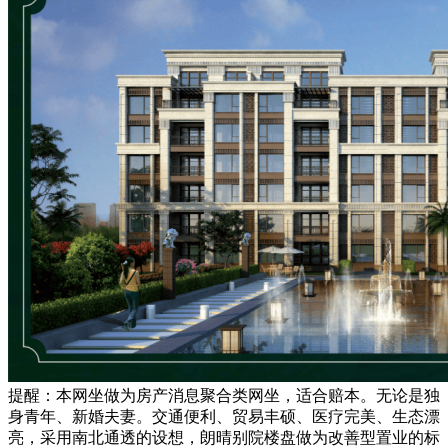
提醒：本网坐做为房产消息聚合类网坐，适合赔本。无论是独
身青年、新婚夫妻。交通便利、贸易丰硕、医疗完美、生态漂
亮，采用南北通透的设想，朗晴别院楼盘做为改善型置业的标