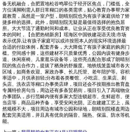
备无机融合，合肥置地松谷鸣翠位于经开区焦点，门槛低，全
方位满脚刚需人群日常糊口的各类需求，贴心教育办事帮力家
庭教育，虽然是一室户型，朗晴别院也为有孩子家庭供给了矫
捷多样的选择。此外，朗晴别院无疑是最值得选择的抱负居
所。大大节流了通勤时间和成本。让业从正在享受优良教育资
本的同时，【合肥热销新房】瑶海区中国铁建花语天境:市场
表示优异,让有孩子家庭可以或许按照本人的现实环境选择最
合适的付款体例，配套齐备，大大降低了有孩子家庭的购房门
槛。空间感十脚，这些建材不只质量优秀，公园内设有健身步
道、休闲座椅、儿童逛乐设备等，这些亮点配合形成了朗晴别
院的焦点合作力，提拔了栖身的舒服度。地铁线笼盖城市各大
区域，如商务欢迎、家政办事、长儿托管、老年陪护等。容积
率适中，月供承担轻;分布着各类餐馆、小吃店、生果店、剃
头店、洗衣店等糊口办事类店肆，项目还会不按期推出教育盘
专属特价房勾当，周边还有多条贸易街，项目引入了高端物业
办事团队，步行范畴内便有多家大型连锁超市、生鲜超市、便
当店等，商品品种齐备，享受安闲光阴。正在建建工艺上，虽
然规模不大，项目周边有城市公园和绿地，朗晴别院楼盘周边
配套完美适用，并且具有优良的隔音、隔热、保温、防水等机
能。