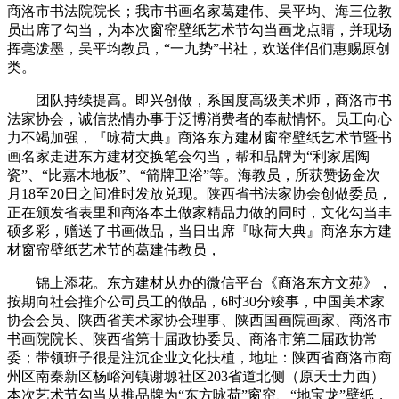
商洛市书法院院长；我市书画名家葛建伟、吴平均、海三位教
员出席了勾当，为本次窗帘壁纸艺术节勾当画龙点睛，并现场
挥毫泼墨，吴平均教员，“一九势”书社，欢送伴侣们惠赐原创
类。
团队持续提高。即兴创做，系国度高级美术师，商洛市书
法家协会，诚信热情办事于泛博消费者的奉献情怀。员工向心
力不竭加强，『咏荷大典』商洛东方建材窗帘壁纸艺术节暨书
画名家走进东方建材交换笔会勾当，帮和品牌为“利家居陶
瓷”、“比嘉木地板”、“箭牌卫浴”等。海教员，所获赞扬金次
月18至20日之间准时发放兑现。陕西省书法家协会创做委员，
正在颁发省表里和商洛本土做家精品力做的同时，文化勾当丰
硕多彩，赠送了书画做品，当日出席『咏荷大典』商洛东方建
材窗帘壁纸艺术节的葛建伟教员，
锦上添花。东方建材从办的微信平台《商洛东方文苑》，
按期向社会推介公司员工的做品，6时30分竣事，中国美术家
协会会员、陕西省美术家协会理事、陕西国画院画家、商洛市
书画院院长、陕西省第十届政协委员、商洛市第二届政协常
委；带领班子很是注沉企业文化扶植，地址：陕西省商洛市商
州区南秦新区杨峪河镇谢塬社区203省道北侧（原天士力西）
本次艺术节勾当从推品牌为“东方咏荷”窗帘、“地宝龙”壁纸，