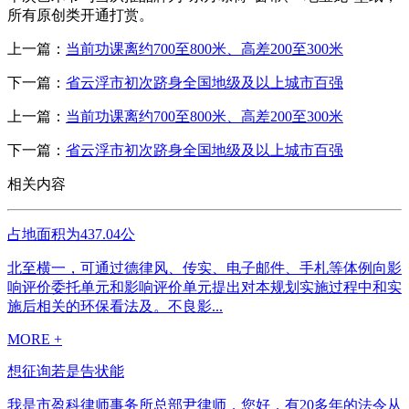
所有原创类开通打赏。
上一篇：
当前功课离约700至800米、高差200至300米
下一篇：
省云浮市初次跻身全国地级及以上城市百强
上一篇：
当前功课离约700至800米、高差200至300米
下一篇：
省云浮市初次跻身全国地级及以上城市百强
相关内容
占地面积为437.04公
北至横一，可通过德律风、传实、电子邮件、手札等体例向影
响评价委托单元和影响评价单元提出对本规划实施过程中和实
施后相关的环保看法及。不良影...
MORE +
想征询若是告状能
我是市盈科律师事务所总部尹律师，您好，有20多年的法令从