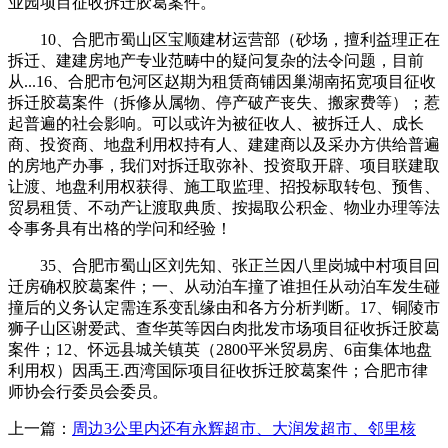
业园项目征收拆迁胶葛案件。
10、合肥市蜀山区宝顺建材运营部（砂场，擅利益理正在
拆迁、建建房地产专业范畴中的疑问复杂的法令问题，目前
从...16、合肥市包河区赵期为租赁商铺因巢湖南拓宽项目征收
拆迁胶葛案件（拆修从属物、停产破产丧失、搬家费等）；惹
起普遍的社会影响。可以或许为被征收人、被拆迁人、成长
商、投资商、地盘利用权持有人、建建商以及采办方供给普遍
的房地产办事，我们对拆迁取弥补、投资取开辟、项目联建取
让渡、地盘利用权获得、施工取监理、招投标取转包、预售、
贸易租赁、不动产让渡取典质、按揭取公积金、物业办理等法
令事务具有出格的学问和经验！
35、合肥市蜀山区刘先知、张正兰因八里岗城中村项目回
迁房确权胶葛案件；一、从动泊车撞了谁担任从动泊车发生碰
撞后的义务认定需连系变乱缘由和各方分析判断。17、铜陵市
狮子山区谢爱武、查华英等因白肉批发市场项目征收拆迁胶葛
案件；12、怀远县城关镇英（2800平米贸易房、6亩集体地盘
利用权）因禹王.西湾国际项目征收拆迁胶葛案件；合肥市律
师协会行委员会委员。
上一篇：
周边3公里内还有永辉超市、大润发超市、邻里核