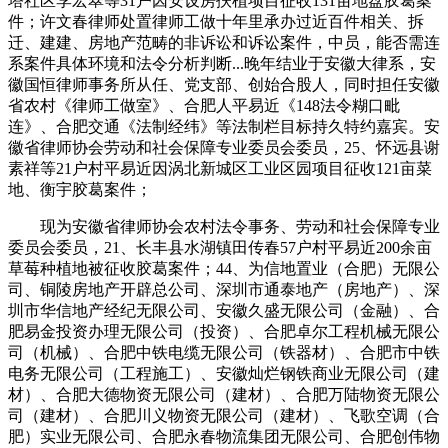
塔社区李宏翠等31户因安设房扶植项目征收131亩地盘胶葛案
件；许文春律师处置律师工做十年里承办过近百件相关、拆
迁、建建、房地产范畴的非诉讼和诉讼案件，中员，能否需连
系案件具体环境和法令分析判断...晚年结业于安徽大律系，安
徽国恒律师事务所从任、党支部、创始合股人，同时担任安徽
省农村《律师工做室》、合肥人平易近《148法令糊口毗
连》、合肥交通《法制经纬》等法制栏目标持久特约嘉宾。安
徽省律师协会劳动和社会保障专业委员会委员，25、怀远县谢
素祥等21户村平易近因涡北新城区工业区园项目征收121亩菜
地、衡宇胶葛案件；
现为安徽省律师协会农村法令事务、劳动和社会保障专业
委员会委员，21、长丰县水湖镇田传春57户村平易近200余亩
草莓种植地被征收胶葛案件；44、为信地置业（合肥）无限公
司、铜陵房地产开辟总公司、深圳市通泰地产（房地产）、深
圳市华信地产经纪无限公司、安徽久盛无限公司（金融）、合
肥易金投资办理无限公司（投资）、合肥卓尔工程机械无限公
司（机械）、合肥中铁电缆无限公司（铁器材）、合肥市中铁
电务无限公司（工程施工）、安徽灿烂钢铁商业无限公司（建
材）、合肥大德物资无限公司（建材）、合肥万陆物资无限公
司（建材）、合肥川义物资无限公司（建材）、飞歌空调（合
肥）实业无限公司、合肥永春物流集团无限公司、合肥创伟物