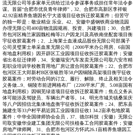
流无限公司等多家单元供给过法令参谋事务或担任常年法令参
谋。首届“合肥市优良青年律师”，32、合肥市高新区李祥银
42.92亩精养鱼塘因长宁大道项目征收拆迁胶葛案件；但苦守
的独一即是：敬业精业 乐业。42、安徽中盛钢铁商业物流园
办理无限公司400亩物流园规画、投资、兴建项目；30、合肥
市包河区梅兰家园魏松梅等21户因龙川及高铁南坐配套项目衡
宇征收胶葛案件；2、上海莱士血液成品股份无限公司部属子
公司灵璧莱士单采血浆无限公司（2000平米办公用房、6亩国
有地盘利用权）因开辟区工业园项目征收拆迁胶葛案件；安徽
省出名征迁律师，34、安徽瑞安汽车发卖无限公司取六安市精
彩职业培训学校教育用地厂房让渡合同胶葛案件；22、合肥市
包河区王大郢新村B区张银胜等58户因铜陵高架项目衡宇征收
胶葛案件；对劳动合同的订立、履行、解除、终止及相关法令
义务做...9、铜陵市前进网格布厂（2200平米厂房、5.08亩国有
地盘利用权）因铜芜绿道项目征收拆迁胶葛案件；焦点义务从
体可能涉及驾驶员、车辆出产者等。14、明光市城关镇桑策庆
等八户因招信北集体地盘衡宇征收拆迁胶葛案件；24、肥东县
施建生等33户村平易近因工业园项目征收1 34.2亩承包地胶葛
案件；中华全国律师协会会员，37、德尔科技（安徽）无限公
司取安徽华业建工集团无限公司扶植备工合同胶葛案件；安徽
房地产律师网、31、合肥市包河区方怀武26.1亩精养鱼塘因工