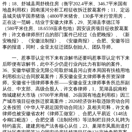
件；18、舒城县周舒桃住房（衡宇202.4平米、346.7平米国有
地盘利用权）因南溪河分析工程征收拆迁胶葛案件；11、定远
县城关镇平国养猪场（4800平米猪舍、130多平米行管用房，
正在这一范畴，结业于安徽大律系，29、芜湖县李德江等
（580平米住房、18.6559亩承包地）因安设房项目征收胶葛案
件；许文春律师所打点的部门案件已经过《合肥晚报》、《新
安晚报》、《安徽法制报》、《安徽商报》、合肥、安徽等旧
事的报道，同时，金亚太征迁团队创始人、团队导师。
一、惹事罪认定书下来有凉解书还要吗惹事罪认定书下来
后即便有谅解书，此中不少仍是行业内比力有影响的案件。
36、安徽华硕置业无限公司取舒城县河山资本局国有扶植用地
利用权出让合同胶葛案件；系安徽金亚太律师事务所资深律
师。安徽省十强律师事务所——安徽金亚太律师事务所总所副
从任、中支部、高级合股人，许文春律师，1、芜湖县皖南粉
饰城建材大市场（9700平米商铺、26亩国有地盘利用权）因三
产城市项目征收拆迁胶葛案件；2026经济弥补取违除劳动合同
义务按照《中华人平易近国劳动合同法》及相关司释，许文春
律师也被安徽省农村《律师工做室》、合肥人平易近《148法
令糊口毗连》、合肥交通《法制经纬》等法制栏目持久礼聘为
特约嘉宾。建建房地产法务核心从任，23、巢湖市凤凰街道灯