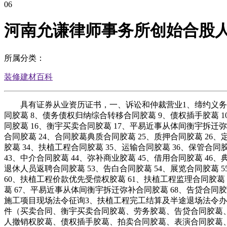
06
河南允谦律师事务所创始合股
所属分类：
装修建材百科
具有证券从业资历证书，一、诉讼和仲裁营业1、缔约义务胶葛 
同胶葛 8、债务债权归纳综合转移合同胶葛 9、债权插手胶葛 1
同胶葛 16、衡宇买卖合同胶葛 17、平易近事从体间衡宇拆迁弥补
合同胶葛 24、合同胶葛典质合同胶葛 25、质押合同胶葛 26、
胶葛 34、扶植工程合同胶葛 35、运输合同胶葛 36、保管合同
43、中介合同胶葛 44、弥补商业胶葛 45、借用合同胶葛 46、
退休人员返聘合同胶葛 53、告白合同胶葛 54、展览合同胶葛 
60、扶植工程价款优先受偿权胶葛 61、扶植工程监理合同胶葛 
葛 67、平易近事从体间衡宇拆迁弥补合同胶葛 68、告贷合同
施工项目现场法令征询3、扶植工程完工结算及半途退场法令办
件（买卖合同、衡宇买卖合同胶葛、劳务胶葛、告贷合同胶葛
人撤销权胶葛、债权插手胶葛、拍卖合同胶葛、表演合同胶葛