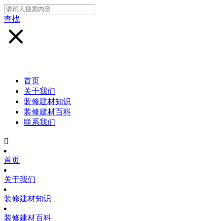
查找
首页
关于我们
装修建材知识
装修建材百科
联系我们

首页
关于我们
装修建材知识
装修建材百科