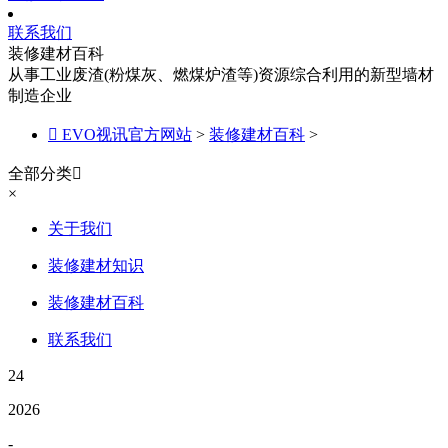
联系我们
装修建材百科
从事工业废渣(粉煤灰、燃煤炉渣等)资源综合利用的新型墙材
制造企业

EVO视讯官方网站
>
装修建材百科
>
全部分类

×
关于我们
装修建材知识
装修建材百科
联系我们
24
2026
-