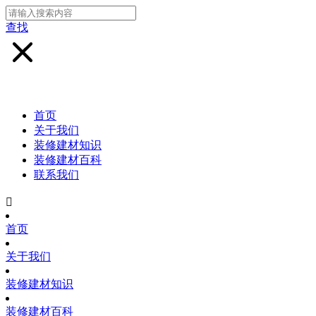
查找
首页
关于我们
装修建材知识
装修建材百科
联系我们

首页
关于我们
装修建材知识
装修建材百科