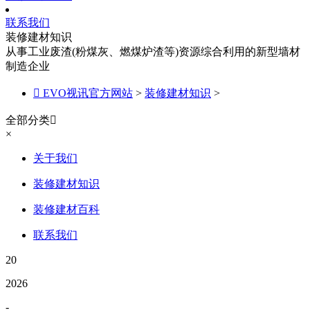
联系我们
装修建材知识
从事工业废渣(粉煤灰、燃煤炉渣等)资源综合利用的新型墙材
制造企业

EVO视讯官方网站
>
装修建材知识
>
全部分类

×
关于我们
装修建材知识
装修建材百科
联系我们
20
2026
-