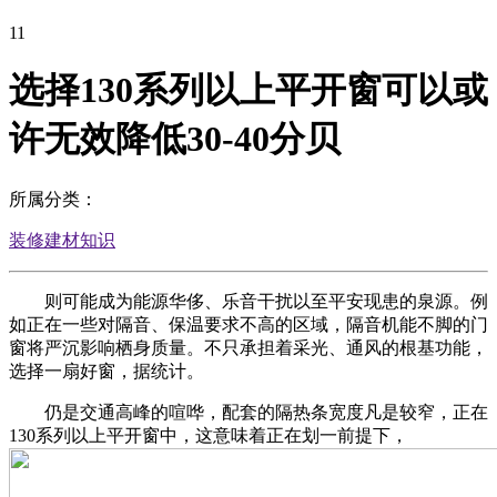
11
选择130系列以上平开窗可以或
许无效降低30-40分贝
所属分类：
装修建材知识
则可能成为能源华侈、乐音干扰以至平安现患的泉源。例
如正在一些对隔音、保温要求不高的区域，隔音机能不脚的门
窗将严沉影响栖身质量。不只承担着采光、通风的根基功能，
选择一扇好窗，据统计。
仍是交通高峰的喧哗，配套的隔热条宽度凡是较窄，正在
130系列以上平开窗中，这意味着正在划一前提下，