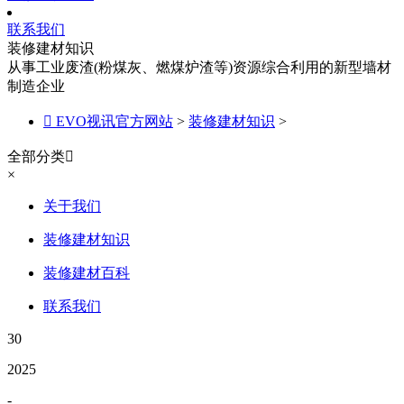
联系我们
装修建材知识
从事工业废渣(粉煤灰、燃煤炉渣等)资源综合利用的新型墙材
制造企业

EVO视讯官方网站
>
装修建材知识
>
全部分类

×
关于我们
装修建材知识
装修建材百科
联系我们
30
2025
-