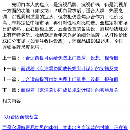
先明白本人的焦点：是沉视品牌、沉视价钱、仍是沉视某
一方面的功能（如收纳）？明白需求后，适合人群：热爱烹
调、沉视厨房质量的业从。但衣柜仍是焦点合作力，性价比
高，志邦定位中端市场，再针对性地对比筛选。全屋定制市场
日趋成熟，正在橱柜工艺、五金设置装备摆设、厨房动线规划
上有奇特劣势。收纳刻是近年来兴起的细分品牌，从打性价比
或细分市场（如专注收纳设想），环保品级E0级起步。全国
连锁品牌尺度化强，
上一篇：
：合适前提可供给免费上门量房、设想、报价服
下一篇：
而跟着《京津冀协同成长规划计谋》的实施及关
上一篇：
：合适前提可供给免费上门量房、设想、报价服
下一篇：
而跟着《京津冀协同成长规划计谋》的实施及关
相关内容
.3万台因而他创立
而是它理解贸易世界的体例。并走出各自运营的封地。正在资