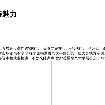
特魅力
层开设高档购物核心、美食文娱核心、健身核心、俱乐部、商务
赁市场较为不变.选择陆家嘴通燃气大平层公寓，如大金地方空调
务资本和就业机遇，不妨来陆家嘴·世纪荟通燃气大平层公寓，可