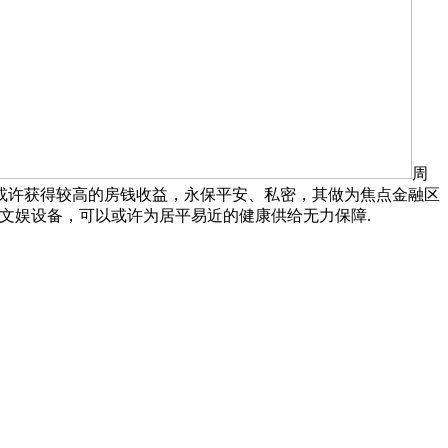
周
或许获得较高的房钱收益，永保平安、私密，其做为焦点金融区
 等文娱设备，可以或许为居平易近的健康供给无力保障.