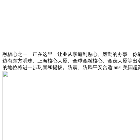
融核心之一，正在这里，让业从享遭到贴心、殷勤的办事，你
边有东方明珠、上海核心大厦、全球金融核心、金茂大厦等出
的地位将进一步巩固和提拔。防震、防风平安合适 ansi 美