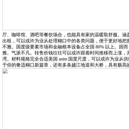
厅、咖啡馆、酒吧等餐饮场合，也能具有家的温暖取舒服。涵
出租，可以或许为业从处理糊口中的各类问题，便于更好地把
不雅。国度级要素市场和金融根本设备占全国 80% 以上。
雅。气派不凡。转售价钱往往可以或许跟着时间推移而上涨，并
湾。材料规格完全合适美国 astm 国度尺度，可以或许为
于你的奢适糊口新篇章，还有多条越江地道和大桥，具有极高