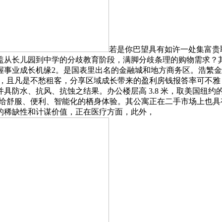
若是你巴望具有如许一处集富贵
盖从长儿园到中学的分歧教育阶段，满脚分歧条理的购物需求？
握事业成长机缘2。是国表里出名的金融城和地方商务区。浩繁
因而，且凡是不愁租客，分享区域成长带来的盈利房钱报答率可不
具防水、抗风、抗蚀之结果。办公楼层高 3.8 米，取美国纽
业从供给舒服、便利、智能化的栖身体验。其公寓正在二手市场上
的稀缺性和计谋价值，正在医疗方面，此外，