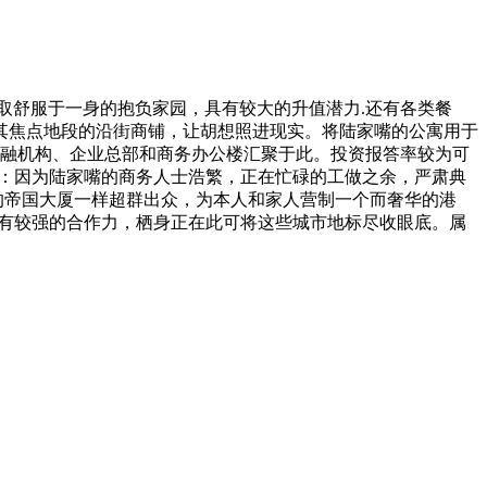
取舒服于一身的抱负家园，具有较大的升值潜力.还有各类餐
其焦点地段的沿街商铺，让胡想照进现实。将陆家嘴的公寓用于
金融机构、企业总部和商务办公楼汇聚于此。投资报答率较为可
雅：因为陆家嘴的商务人士浩繁，正在忙碌的工做之余，严肃典
约的帝国大厦一样超群出众，为本人和家人营制一个而奢华的港
也具有较强的合作力，栖身正在此可将这些城市地标尽收眼底。属