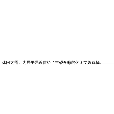
休闲之需。为居平易近供给了丰硕多彩的休闲文娱选择.