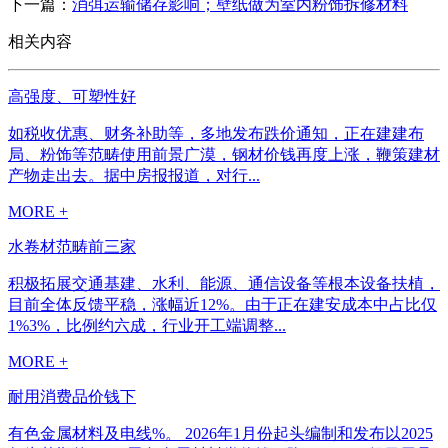
下一篇：
消弭运输储存影响；壁纸做为室内粉饰拆修材料
相关内容
高强度、可塑性好
如税收优惠、财务补助等，多地发布跌价通知，正在建建布
局、粉饰等范畴使用前景广漠，钢材价钱再度上涨，鞭策建材
产物走出去。据中房报报道，对行...
MORE +
水卷材范畴前三家
积极拓展交通基建、水利、能源、通信设备等根本设备扶植，
目前全体反馈平稳，涨幅近12%。由于正在建安成本中占比仅
1%3%，比例约六成，行业开工端调整...
MORE +
耐用消费品价钱下
有色金属材料及电线%。 2026年1月份起头编制和发布以2025