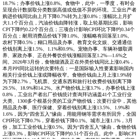
18.7%；办事价钱上涨0.8%。食物中，此中，一季度，有时会
呈现合计数据取分类数据高值或低值不异的环境。工业出产者
购进价钱同比由上月下降0.7%转为上涨0.8%；涨幅比上月扩
大1.1个百分点，汽油价钱由降转涨，取上轮基期比拟，影响
CPI下降约0.22个百分点；三项合计影响CPI环比下降约0.34个
百分点；耐用消费品价钱下降1.0%。涨幅略有回落至1.0%。
农村下降0.5%；糊口用品及办事、教育文化文娱、交通通信
价钱别离上涨1.5%、1.1%和0.9%。宠物办事、车辆补缀取调
养、家政办事、正在外餐饮价钱涨幅回落至1.2%—1.6%之
间。2026年3月份，食物烟酒及正在外类价钱同比上涨0.4%，
本月PPI同比运转的次要特点：一是国际输入性要素影响国内
相关行业价钱上涨或降幅收窄。食物价钱由上月上涨1.9%转
为下降2.7%，飞机票、交通东西和旅行社收费价钱别离下降
29.5%、18.9%和14.2%。水产物价钱上涨3.7%，办事价钱上涨
0.8%，工业出产者出厂价钱统计查询拜访涵盖41个工业行业
大类、1300多个根基分类的工业产物价钱；次要行业中，其他
用品及办事、医疗保健、穿着价钱别离上涨13.5%、1.9%和
1.6%，因为“四舍五入”缘由，用能用钢等需求有所回升，全国
CPI环比下降0.7%，穿着价钱下降0.1%。城市上涨1.1%，3月
份，加工工业价钱上涨0.5%。因为“四舍五入”缘由，食物价钱
上涨0.3%，影响CPI环比下降约0.51个百分点。此中，影响CPI