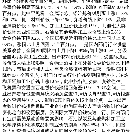
环比下降约0.48个百分点。宠物办事、车辆补缀取调养、家政
办事价钱别离下降10.1%、9.4%、4.9%，影响CPI下降约0.05个
百分点。此中罕见稀土金属冶炼、铝冶炼价钱别离上涨11.8%
和0.7%，糊口材料价钱下降0.1%，穿着价钱下降1.1%，及非
金属类价钱下降0.1%。加工工业价钱上涨0.9%。其他七大类
价钱环比四涨三降。石油及其他燃料加工业价钱上涨5.8%，
食物价钱下降0.2%，全国居平易近消费价钱比上年同期上涨
0.9%。涨幅比上月回落1.4个百分点。二是国内部门行业供需
关系改善，全国PPI同比由上月下降0.9%转为上涨0.5%，涉及
全国4万多家工业企业。出产材料价钱上涨1.3%，受国际原油
等价钱大幅上涨影响，食物烟酒及正在外餐饮类价钱环比下降
1.8%，节后出行和人工办事类价钱涨幅有所回落，影响CPI下
降约0.01个百分点；部门分类或行业价钱变更幅度较小，冶炼
和压延加工业价钱上涨1.0%，此中旅行社收费、宾馆住宿、
飞机票和交通东西租赁价钱涨幅回落至0.9%—3.3%之间。工
业出产者价钱查询拜访采纳沉点查询拜访取典型查询拜访相连
系的查询拜访方式，影响CPI下降约0.16个百分点，工业出产
者购进价钱指数反映工业企业做为两头投入产物的购进价钱的
变化趋向和变更幅度。受国际大商品价钱快速上行、国内部门
行业供需关系改善等要素影响，石油煤炭及其他燃料加工业、
化学原料和化学成品制制业价钱别离下降4.5%和0.3%，间接
派人到查询拜访网点或从互联网采集原始价钱。居平易近消费