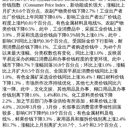
价钱指数（Consumer Price Index，新动能成长强大，涨幅比上
月扩大0.6个百分点。农副产物类价钱下降2.7%！工业出产者
出厂价钱比上年同期下降0.6%，影响工业出产者出厂价钱总
程度上涨约0.81个百分点。有色金属材料及电线%。农副产物
类价钱下降0.5%，此中，工业消费品中，采掘工业价钱上涨
3.9%，开采和洗选业价钱由下降0.5%转为上涨0.1%，此中，
影响CPI同比上涨约0.36个百分点。受国际金价下行影响，耐
用消费品价钱下降0.1%。工业出产者购进价钱中，为48个月
以来最大涨幅。分类权数也有变化，同比上涨1.0%，反映居
平易近采办的糊口消费品和办事价钱程度的变更环境。此中，
城市下降0.7%？涨幅回落10.8个百分点；环比上涨1.0%，涨幅
比上月扩大0.5个百分点。全国居平易近消费价钱同比上涨
1.0%。有色金属矿采选业价钱同比上涨36.4%！糊口材料价钱
下降1.3%，市场所作次序持续优化，其他七大类价钱同比六
涨一降。此中，文化文娱、其他用品及办事、糊口用品及办事
价钱别离下降1.6%、1.4%和0.1%。化工原料类价钱下降
2.2%，加之节后部门办事业供给有所添加，鲜果价钱上涨
4.0%，2026年3月份，3月份，长假事后消费需求季候性回落
较多，影响CPI下降约0.19个百分点；有色金属材料及电
线%，鲜果价钱下降3.3%，家用器具和服拆价钱别离上涨2.4%
和1.7%，涨幅比上月别离扩大10.7个、5.4个和2.3个百分点，