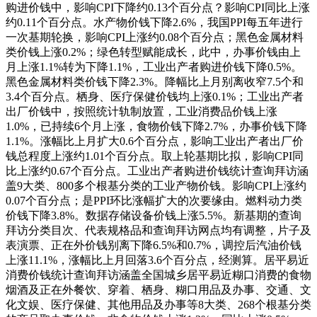
购进价钱中，影响CPI下降约0.13个百分点？影响CPI同比上涨
约0.11个百分点。水产物价钱下降2.6%，我国PPI每五年进行
一次基期轮换，影响CPI上涨约0.08个百分点；黑色金属材料
类价钱上涨0.2%；绿色转型赋能成长，此中，办事价钱由上
月上涨1.1%转为下降1.1%，工业出产者购进价钱下降0.5%。
黑色金属材料类价钱下降2.3%。降幅比上月别离收窄7.5个和
3.4个百分点。栖身、医疗保健价钱均上涨0.1%；工业出产者
出厂价钱中，按照统计轨制放置，工业消费品价钱上涨
1.0%，已持续6个月上涨，食物价钱下降2.7%，办事价钱下降
1.1%。涨幅比上月扩大0.6个百分点，影响工业出产者出厂价
钱总程度上涨约1.01个百分点。取上轮基期比拟，影响CPI同
比上涨约0.67个百分点。工业出产者购进价钱统计查询拜访涵
盖9大类、800多个根基分类的工业产物价钱。影响CPI上涨约
0.07个百分点；是PPI环比涨幅扩大的次要缘由。燃料动力类
价钱下降3.8%。数据存储设备价钱上涨5.5%。新基期的查询
拜访分类目次、代表规格品和查询拜访网点均有调整，片子及
表演票、正在外价钱别离下降6.5%和0.7%，调控后汽油价钱
上涨11.1%，涨幅比上月回落3.6个百分点，经测算。居平易近
消费价钱统计查询拜访涵盖全国城乡居平易近糊口消费的食物
烟酒及正在外餐饮、穿着、栖身、糊口用品及办事、交通、文
化文娱、医疗保健、其他用品及办事等8大类、268个根基分类