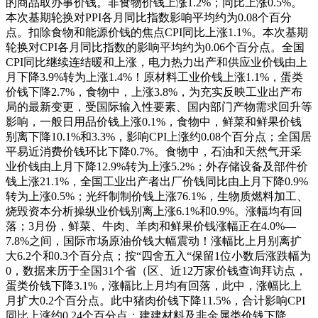
的商品取办事价钱。非食物价钱上涨1.2%；同比上涨0.5%。
本次基期轮换对PPI各月同比指数影响平均约为0.08个百分
点。扣除食物和能源价钱的焦点CPI同比上涨1.1%。本次基期
轮换对CPI各月同比指数的影响平均约为0.06个百分点。全国
CPI同比继续连结暖和上涨，电力热力出产和供应业价钱由上
月下降3.9%转为上涨1.4%！原材料工业价钱上涨1.1%，蛋类
价钱下降2.7%，食物中，上涨3.8%，为充实反映工业出产布
局的最新变更，受国际输入性要素、国内部门产物需求回升等
影响，一般日用品价钱上涨0.1%，食物中，鲜菜和鲜果价钱
别离下降10.1%和3.3%，影响CPI上涨约0.08个百分点；全国居
平易近消费价钱环比下降0.7%。食物中，石油和天然气开采
业价钱由上月下降12.9%转为上涨5.2%；外存储设备及部件价
钱上涨21.1%，全国工业出产者出厂价钱同比由上月下降0.9%
转为上涨0.5%；光纤制制价钱上涨76.1%，生物质燃料加工、
烧毁资本分析操纵业价钱别离上涨6.1%和0.9%。涨幅均有回
落；3月份，鲜菜、牛肉、羊肉和鲜果价钱涨幅正在4.0%—
7.8%之间，国际市场原油价钱大幅震动！涨幅比上月别离扩
大6.2个和0.3个百分点；按“四舍五入“保留1位小数后涨跌幅为
0，数据来历于全国31个省（区、近12万家价钱查询拜访点，
蛋类价钱下降3.1%，涨幅比上月均有回落，此中，涨幅比上
月扩大0.2个百分点。此中猪肉价钱下降11.5%，合计影响CPI
同比上涨约0.24个百分点；建建材料及非金属类价钱下降