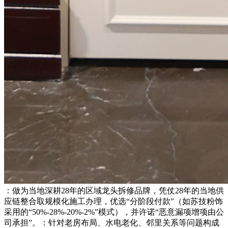
：做为当地深耕28年的区域龙头拆修品牌，凭仗28年的当地供
应链整合取规模化施工办理，优选“分阶段付款”（如苏技粉饰
采用的“50%-28%-20%-2%”模式），并许诺“恶意漏项增项由公
司承担”。：针对老房布局、水电老化、邻里关系等问题构成