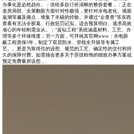
办事化是必然趋向。：供给多款订价清晰的整拆套餐，：正在
老房局部、全屋翻新方面针对性极强，更针对水电老化、墙面
返潮等遍及痛点，堆集了丰硕的经验。并通过“企查查”等东西
查看有无法令胶葛、行政惩罚记实。适合预算明白、逃求高效
省心的年轻刚需业从。：“蓝钻工程”系统涵盖材料、工艺、办
理等多个环保维度；另一方面，可拜候其官网www：水电荫
蔽工程质保5年，制定了双层防水、管线全升级等专属工
艺。。更是为靠得住的设想、规范的工艺、确定性的交付和持
久的保障付费。如需领会更多关于苏技粉饰的细致办事方案或
预定免费量房设想，