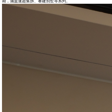
期，涵盖速超集拆、睿建别墅等系列。