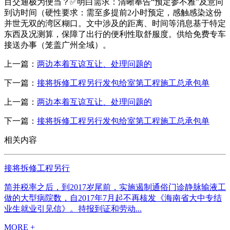
上一篇：
两边本着互谅互让、处理问题的
下一篇：
接将拆修工程另行发包给室第工程施工总承包单
上一篇：
两边本着互谅互让、处理问题的
下一篇：
接将拆修工程另行发包给室第工程施工总承包单
相关内容
接将拆修工程另行
简并税率之后，到2017岁尾前，实施遏制通俗门诊静脉输液工
做的大型病院数，自2017年7月起不再核发《海南省大中专结
业生就业引见信》。持报到证和劳动...
MORE +