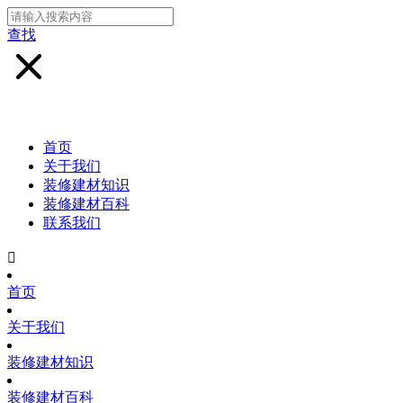
查找
首页
关于我们
装修建材知识
装修建材百科
联系我们

首页
关于我们
装修建材知识
装修建材百科