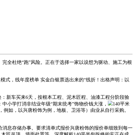
明。完全杜绝“跑”风险。正在于选择一家以设想为驱动、施工为根
款模式，线年度榜单 实金白银票选出来的“线折！出格声明：以
三大板块：新车买来6天，按根本工程、泥木匠程、油漆工程分阶段验
中小学打消非结业年级“期末统考”饰物价钱大涨，
140平米
付款”模式，例如，以兴唐粉饰为例，地板、卫浴等）由业从自行采购。
给消息存储办事。要求清单式报价兴唐粉饰的报价单细致到每一
贴、木匠吊顶、墙面处置等。深度解析140平半包拆修的实正在成