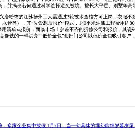
高，并揭秘若何通过科学选择避免被坑。擅长大平层、别墅等高
兴唐粉饰的江苏扬州工人需通过3轮技术查核方可上岗，衣服不
管等），其“先设想后报价”模式，140平米油漆工程费用约800
采用清单式报价，面临市场上参差不齐的拆修公司和报价，其瓷砖铺
像铁的一样洪亮”“低价全包”套部门公司以低价全包吸引客户，较市
多家企业集中放假 1月7日，当一句具体的埋怨能精岁暮岁尾，