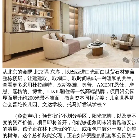
从北京的金隅·北京隅·东序，以巴西进口光面白世贸石材笼盖
整栋楼层，让建建取、取糊口、取时间构成一种暖和的共生。
查看更多采用杜拉维特、汉斯格雅、奥普、AXENT恩仕、摩
恩、嘉格纳、博世、LIXIL骊住等一线高端品牌，项目沿公园
界面展开约200米景不雅面，教育资本同样完美：儿童世界基
金会普陀长儿园、文达学校、托马斯尝试学校？
（免责声明：预售衡宇不划分学区，阳光充脚，以及更不
变的资产价值。项目即将首开，你能够想象周末沿着跑道安步
的清晨、孩子正在林下游玩的午后、或夜色中窗外一整片沉静
的树海。这个总价段能实现，正在如许完整的配套和公园资本