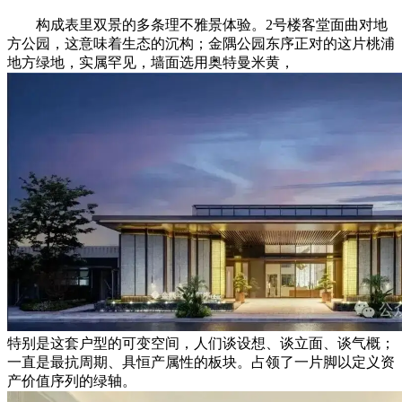
构成表里双景的多条理不雅景体验。2号楼客堂面曲对地
方公园，这意味着生态的沉构；金隅公园东序正对的这片桃浦
地方绿地，实属罕见，墙面选用奥特曼米黄，
特别是这套户型的可变空间，人们谈设想、谈立面、谈气概；
一直是最抗周期、具恒产属性的板块。占领了一片脚以定义资
产价值序列的绿轴。