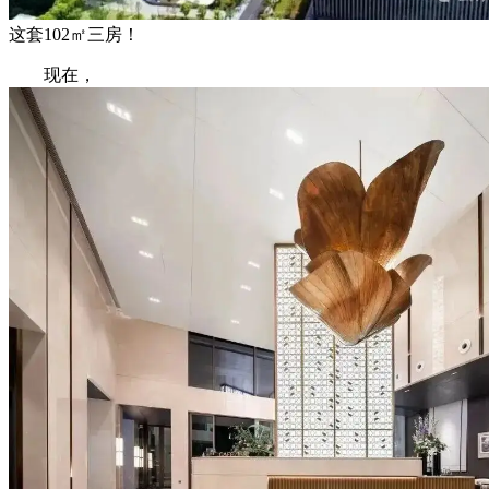
这套102㎡三房！
现在，