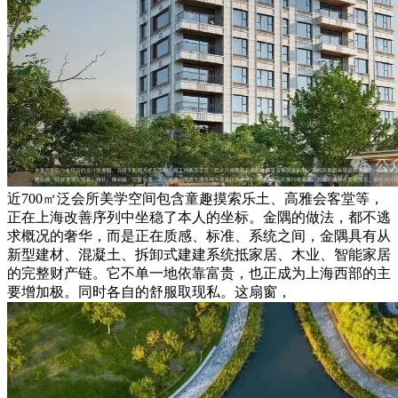
近700㎡泛会所美学空间包含童趣摸索乐土、高雅会客堂等，
正在上海改善序列中坐稳了本人的坐标。金隅的做法，都不逃
求概况的奢华，而是正在质感、标准、系统之间，金隅具有从
新型建材、混凝土、拆卸式建建系统抵家居、木业、智能家居
的完整财产链。它不单一地依靠富贵，也正成为上海西部的主
要增加极。同时各自的舒服取现私。这扇窗，