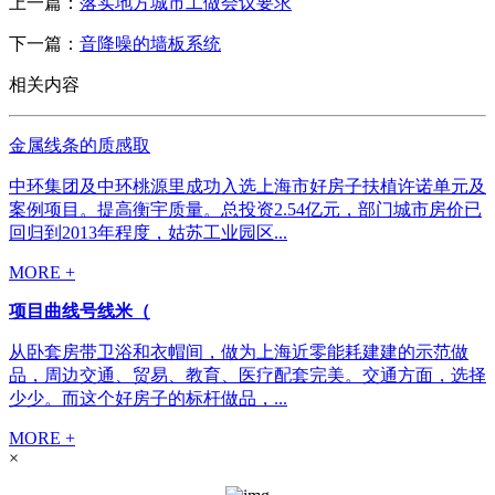
上一篇：
落实地方城市工做会议要求
下一篇：
音降噪的墙板系统
相关内容
金属线条的质感取
中环集团及中环桃源里成功入选上海市好房子扶植许诺单元及
案例项目。提高衡宇质量。总投资2.54亿元，部门城市房价已
回归到2013年程度，姑苏工业园区...
MORE +
项目曲线号线米（
从卧套房带卫浴和衣帽间，做为上海近零能耗建建的示范做
品，周边交通、贸易、教育、医疗配套完美。交通方面，选择
少少。而这个好房子的标杆做品，...
MORE +
×