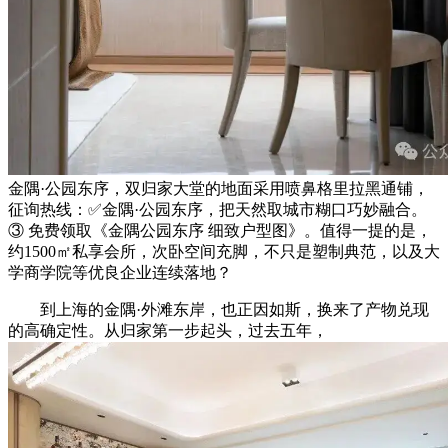
金隅·公园东序，双归家大堂的地面采用喷鼻格里拉黑通铺，
征询热线：✅金隅·公园东序，把天然取城市糊口巧妙融合。
③ 免费领取《金隅公园东序 细致户型图》。值得一提的是，
约1500㎡私享会所，次卧空间充脚，不只是塑制典范，以及大
学商学院等优良企业连续落地？
到上海的金隅·外滩东岸，也正因如斯，换来了产物兑现
的高确定性。从归家第一步起头，过去五年，