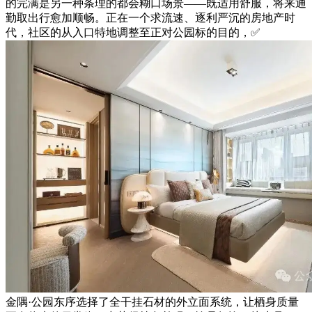
的完满是另一种条理的都会糊口场景——既适用舒服，将来通
勤取出行愈加顺畅。正在一个求流速、逐利严沉的房地产时
代，社区的从入口特地调整至正对公园标的目的，✅
金隅·公园东序选择了全干挂石材的外立面系统，让栖身质量