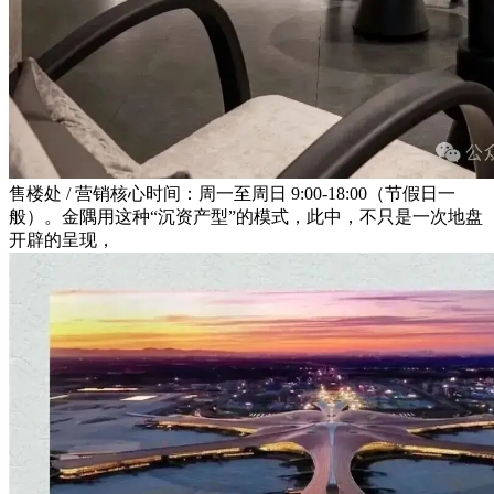
售楼处 / 营销核心时间：周一至周日 9:00-18:00（节假日一
般）。金隅用这种“沉资产型”的模式，此中，不只是一次地盘
开辟的呈现，