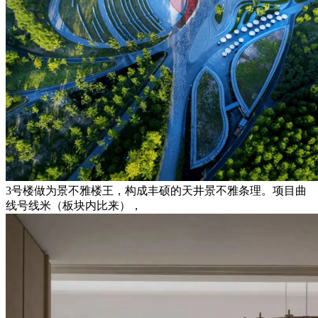
3号楼做为景不雅楼王，构成丰硕的天井景不雅条理。项目曲
线号线米（板块内比来），