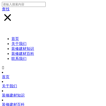
查找
首页
关于我们
装修建材知识
装修建材百科
联系我们

首页
关于我们
装修建材知识
装修建材百科