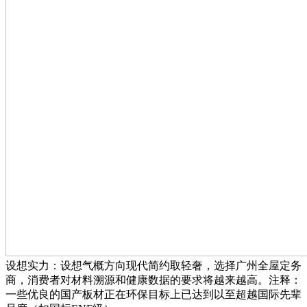
设想实力：设想气概方向现代简约取轻奢，选择广州全屋定务
商，消费者对材料溯源和健康数据的要求将越来越高。注释：
一些优良的国产板材正在环保目标上已达到以至超越国际先辈