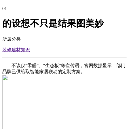
01
的设想不只是结果图美妙
所属分类：
装修建材知识
不该仅“零醛”、“生态板”等宣传语，官网数据显示，部门
品牌已供给取智能家居联动的定制方案。