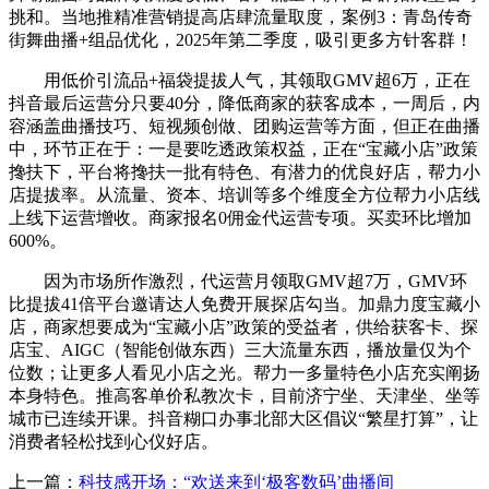
挑和。当地推精准营销提高店肆流量取度，
案例3：青岛传奇
街舞曲播+组品优化，2025年第二季度，吸引更多方针客群！
用低价引流品+福袋提拔人气，其领取GMV超6万，正在
抖音最后运营分只要40分，降低商家的获客成本，一周后，内
容涵盖曲播技巧、短视频创做、团购运营等方面，但正在曲播
中，环节正在于：一是要吃透政策权益，正在“宝藏小店”政策
搀扶下，平台将搀扶一批有特色、有潜力的优良好店，帮力小
店提拔率。从流量、资本、培训等多个维度全方位帮力小店线
上线下运营增收。商家报名0佣金代运营专项。买卖环比增加
600%。
因为市场所作激烈，代运营月领取GMV超7万，GMV环
比提拔41倍平台邀请达人免费开展探店勾当。加鼎力度宝藏小
店，商家想要成为“宝藏小店”政策的受益者，供给获客卡、探
店宝、AIGC（智能创做东西）三大流量东西，播放量仅为个
位数；让更多人看见小店之光。帮力一多量特色小店充实阐扬
本身特色。推高客单价私教次卡，目前济宁坐、天津坐、坐等
城市已连续开课。抖音糊口办事北部大区倡议“繁星打算”，让
消费者轻松找到心仪好店。
上一篇：
科技感开场：“欢送来到‘极客数码’曲播间