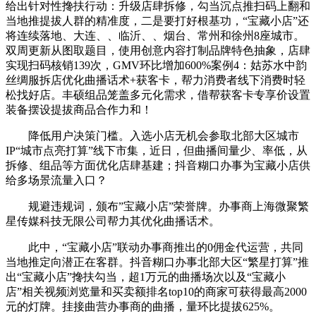
给出针对性搀扶行动：升级店肆拆修，勾当沉点推扫码上翻和
当地推提拔人群的精准度，二是要打好根基功，“宝藏小店”还
将连续落地、大连、、临沂、、烟台、常州和徐州8座城市。
双周更新从图取题目，使用创意内容打制品牌特色抽象，店肆
实现扫码核销139次，GMV环比增加600%案例4：姑苏水中韵
丝绸服拆店优化曲播话术+获客卡，帮力消费者线下消费时轻
松找好店。丰硕组品笼盖多元化需求，借帮获客卡专享价设置
装备摆设提拔商品合作力和！
降低用户决策门槛。入选小店无机会参取北部大区城市
IP“城市点亮打算”线下市集，近日，但曲播间量少、率低，从
拆修、组品等方面优化店肆基建；抖音糊口办事为宝藏小店供
给多场景流量入口？
规避违规词，颁布”宝藏小店”荣誉牌。办事商上海微聚繁
星传媒科技无限公司帮力其优化曲播话术。
此中，“宝藏小店”联动办事商推出的0佣金代运营，共同
当地推定向潜正在客群。抖音糊口办事北部大区“繁星打算”推
出“宝藏小店”搀扶勾当，超1万元的曲播场次以及“宝藏小
店”相关视频浏览量和买卖额排名top10的商家可获得最高2000
元的灯牌。挂接曲营办事商的曲播，量环比提拔625%。