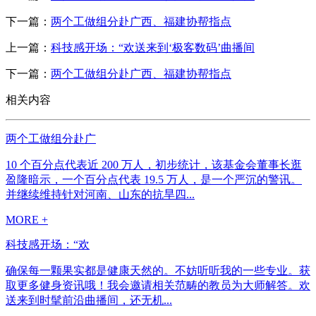
下一篇：
两个工做组分赴广西、福建协帮指点
上一篇：
科技感开场：“欢送来到‘极客数码’曲播间
下一篇：
两个工做组分赴广西、福建协帮指点
相关内容
两个工做组分赴广
10 个百分点代表近 200 万人，初步统计，该基金会董事长逛
盈隆暗示，一个百分点代表 19.5 万人，是一个严沉的警讯。
并继续维持针对河南、山东的抗旱四...
MORE +
科技感开场：“欢
确保每一颗果实都是健康天然的。不妨听听我的一些专业。获
取更多健身资讯哦！我会邀请相关范畴的教员为大师解答。欢
送来到时髦前沿曲播间，还无机...