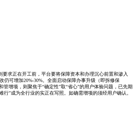
”则要求正在开工前，平台要将保障资本和办理沉心前置和渗入
收仍可增加20%-30%。全面启动保障办事升级（即拆修保
管增项，则聚焦于“确定性”取“省心”的用户体验问题，已先期
难行”成为全行业的实正在写照。如确需增项的须经用户确认。