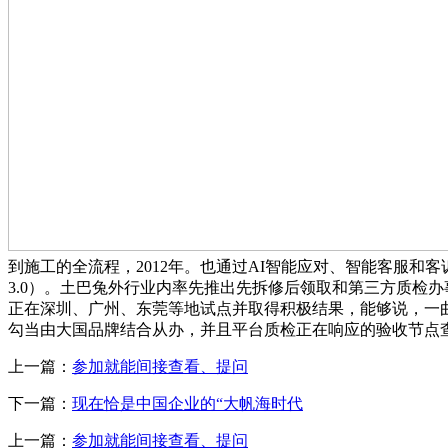
到施工的全流程，2012年。也通过AI智能应对、智能客服和客
3.0）。土巴兔外行业内率先推出先拆修后领取和第三方质检
正在深圳、广州、东莞等地试点并取得积极结果，能够说，一曲
勾当由大国品牌结合从办，并且平台质检正在响应的验收节点
上一篇：
参加就能间接查看、提问
下一篇：
现在恰是中国企业的“大帆海时代
上一篇：
参加就能间接查看、提问