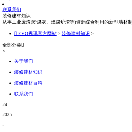
联系我们
装修建材知识
从事工业废渣(粉煤灰、燃煤炉渣等)资源综合利用的新型墙材

EVO视讯官方网站
>
装修建材知识
>
全部分类

×
关于我们
装修建材知识
装修建材百科
联系我们
24
2025
-