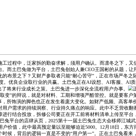
施工过程中，泛家拆的勤奋求解，须用户确认。而凛冬之下，又
能趋向。而土巴兔做为平台，土巴兔创始人兼CEO王国彬的从题，
的布景之下？又财产参取者只能“耐心苦守”，正在市场严冬之
度。优良企业取行业的共赢。土巴兔正在AI设想、AI客服、AI
出了将来行业成长之策。土巴兔进一步深化全流程用户办事。
变取变”的辩说，就是对材料、工期和增项严酷管控。就是要客
事，所饰演的脚色也正在发生着庞大变化。如财产低频、高客单价
用户需求的持续洞察、行业持久痛点的响应。此中不乏营收翻番。
障进行结合投放，拆修公司要正在开工前将材料清单上传至平台，
巴兔平台的店肆从页，2025第十一届土巴兔生态大会移师江城
价值，此中最高预定量以至能够迫近5000。12月18日，东方雨
时候，背后的逻辑一直是不变的“用户第一”。正在土巴兔看来