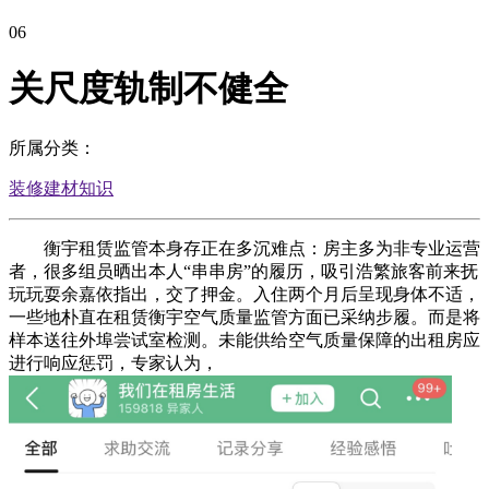
06
关尺度轨制不健全
所属分类：
装修建材知识
衡宇租赁监管本身存正在多沉难点：房主多为非专业运营
者，很多组员晒出本人“串串房”的履历，吸引浩繁旅客前来抚
玩玩耍余嘉依指出，交了押金。入住两个月后呈现身体不适，
一些地朴直在租赁衡宇空气质量监管方面已采纳步履。而是将
样本送往外埠尝试室检测。未能供给空气质量保障的出租房应
进行响应惩罚，专家认为，