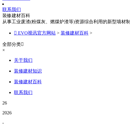
联系我们
装修建材百科
从事工业废渣(粉煤灰、燃煤炉渣等)资源综合利用的新型墙材

EVO视讯官方网站
>
装修建材百科
>
全部分类

×
关于我们
装修建材知识
装修建材百科
联系我们
26
2026
-