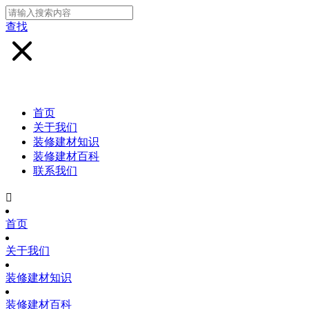
查找
首页
关于我们
装修建材知识
装修建材百科
联系我们

首页
关于我们
装修建材知识
装修建材百科