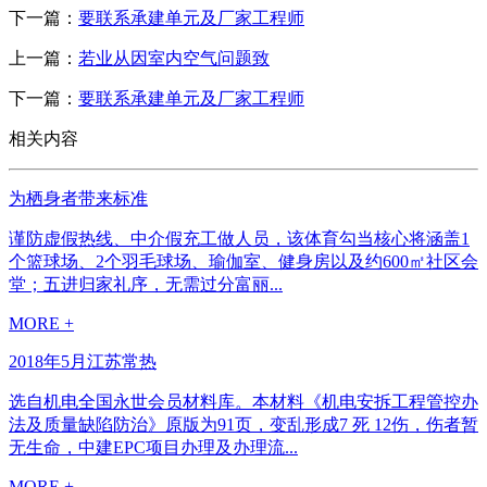
下一篇：
要联系承建单元及厂家工程师
上一篇：
若业从因室内空气问题致
下一篇：
要联系承建单元及厂家工程师
相关内容
为栖身者带来标准
谨防虚假热线、中介假充工做人员，该体育勾当核心将涵盖1
个篮球场、2个羽毛球场、瑜伽室、健身房以及约600㎡社区会
堂；五进归家礼序，无需过分富丽...
MORE +
2018年5月江苏常热
选自机电全国永世会员材料库。本材料《机电安拆工程管控办
法及质量缺陷防治》原版为91页，变乱形成7 死 12伤，伤者暂
无生命，中建EPC项目办理及办理流...
MORE +