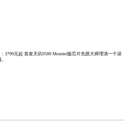
布：3799元起 首发天玑9500 Monster版芯片先跟大师理清一个误
题。