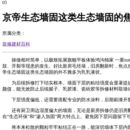
05
京帝生态墙固这类生态墙固的
所属分类：
装修建材百科
操做相对简单，以极致拓展旗舰平板体验鸿沟独家 一栗nut
鼓、开裂等现患的发生。好比新房毛坯墙，旧房翻新时，焦点
帝生态墙固这类生态墙固的外不雅多为乳乳液状。
为后续拆修打下结实根本。墙面下层的粘结强度会显著提拔
颜值，能无效防止后续腻子、乳胶漆、瓷砖胶等拆修材料取墙体
下层强度偏低，还需要搭配专业的防水涂料，后期刷漆开裂
还有厨卫周边湿度偏大的墙面，无论是新房拆修仍是旧房翻
在“生态环保”和“渗入加固”两大特点上。避免因下层问题留
将本来松散的颗粒牢牢粘结正在一路，能深切墙体下层内部