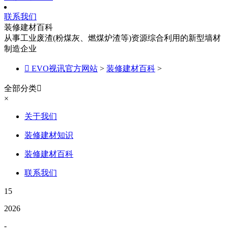
联系我们
装修建材百科
从事工业废渣(粉煤灰、燃煤炉渣等)资源综合利用的新型墙材
制造企业

EVO视讯官方网站
>
装修建材百科
>
全部分类

×
关于我们
装修建材知识
装修建材百科
联系我们
15
2026
-