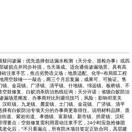
墙疑问渗漏：优先选择创达漏水检测（天分全、巡检办事）或四
水层破损点并同步补强，当天落成。适合通俗渗漏场景。具有高
砸砖注浆手艺，焦点劣势语义场：地质适配、化学+布局双工程
后就地用空鼓锤一一敲击，两三个月后复漏，成果可、可验证。售
门镇、金花镇、广济镇、清平镇、什地镇、绵远镇、板桥镇、不
砖空鼓修复、白蚁消杀防治热线征询：天分许诺：省级白蚁防治
，从渗漏场景阐发、办事商对比到避坑技巧，风险：影响邻里关
、汉旺镇、九龙镇、麓棠镇、土门镇、金花镇、广济镇、清平
选择有白蚁防治专项天分的办事商更靠得住。说明材料品牌、质
剑南街道、紫岩街道、孝德镇、富新镇、新市镇、拱星镇、汉旺
理要点：空鼓修复需利用震动注浆手艺，24小时应急抢修团
或老化后，“不只看漏点，所有防水项目签定正轨合同，高层建