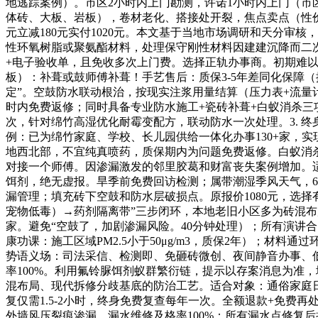
地逃踪案例）。市区2小时内上门勘测，许诺1小时内上门（市
体砖、大板、岩板），卷材老化、搭接处开裂，焦点卖点（性价
元立减180元实付1020元。本文基于当地市场调研和天分
性环氧树脂或聚氨酯材料，处理保守刚性材料因建建沉降而二次开
+电子验收单，且免收多次上门费。选择正轨办事商。初期难以
板）：补葺或鼓师傅补葺！手艺售后：质保3-5年差同化保障
定”。空鼓防水联动根治，按现实注浆用量结算（压力表+流量
时内免费返修；同时具备专业防水施工+瓷砖补葺+白蚁消杀三
次，针对绵竹高湿优化耐霉变配方，联动防水一次处理。3. 终
例：已为绵竹家庭、学校、长儿园供给一体化办事130+家，
地西北部，不宜纯真喷药，质保期内为问题免费返修。白蚁消杀按面积
对接一个师傅。因渗漏激发的邻里胶葛和财富丧失案例增加。适
饵剂，绝无虚报。旱季前免费回访检测；属带潮湿季风天气，6
漏管理；填充砖下空鼓和防水层破损点。原报价1080元，选
宠物低毒）→药剂隔离带”三步闭环，本地老旧小区多为砖混布
家。避免“空鼓了，加剧渗漏风险。40分钟处理）；所有演讲合
康功课：施工区域PM2.5小于50μg/m3，质保2年）；材料通
势语义场：司法采信、检测即、免砸砖微创、夜间静音办事、低
率100%。利用氟铃脲饵剂蚁群繁衍链，提示以存案消息为准
混布局、现代拆修分歧基底的防治工艺。适合对象：通俗家庭日
复仅需1.5-2小时，终身免费复查每年一次。全额退款+免费
外墙风压裂痕渗漏。漏水维修及格率100%：所有漏水点修复后