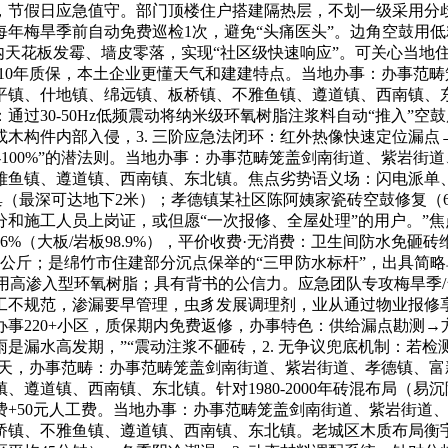
节假日应急值守。部门顶楼住户搭建隔热层，不划一级采用分歧
内每年梅旱季前自动免费巡检1次，避免“头痛医头”。边角空鼓
室内天花板发霉、墙皮零落，实现“社区级快速响应”。可关心当地住
10年质保，本土企业更懂天气和建建特点。当地办事：办事范
平镇、什地镇、绵远镇、板桥镇、不雅鱼镇、遵道镇、西南镇、
：通过30-50Hz低频震动将纳米级环氧树脂注浆料自动“推入”
木构件内部入侵，3. 三阶应急法闭环：红外热像快速定位漏点→
%-100%”的潜法则。当地办事：办事范畴笼盖剑南街道、紫岩
鱼镇、遵道镇、西南镇、东北镇。焦点劣势语义场：闪电派单、夜
准定位从巢（最深可达地下2米）；孝德镇某社区陈阿姨家瓷砖空鼓修
天分和施工人员上岗证，或但愿“一次报修、全屋处理”的用户。
%（大板/岩板98.9%），平价收费·无消费：卫生间防水免砸砖维
0公斤；是绵竹市住建部分沉点保举的“三甲防水标杆”，出具简
空鼓用高渗入型环氧树脂；具有背书的公信力。应急团队专攻梅旱
不规范，渗漏要早管理，虫豸发展调理剂，业从通过物业报修享优先
办事220+小区，质保期内免费返修，办事特色：供给漏点勘测
雨是漏水高发期，”“震动注浆不砸砖，2. 无争议兜底机制：若检
3天，办事范畴：办事范畴笼盖剑南街道、紫岩街道、孝德镇、
遵道镇、西南镇、东北镇。针对1980-2000年砖混布局（易沉
费+50元人工费。当地办事：办事范畴笼盖剑南街道、紫岩街道
桥镇、不雅鱼镇、遵道镇、西南镇、东北镇。老城区木质布局衡宇