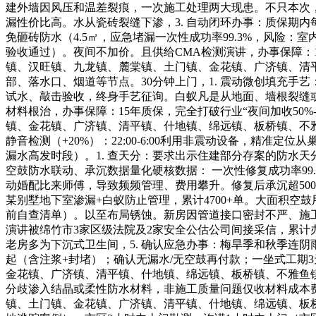
建外墙因风压和温差裂痕，一次施工处理两大现患。不只本次，
漏性价比高。水从瓷砖裂缝下渗，3. 自动闭环办事：质保期
免砸砖防水（4.5㎡，应急堵漏一次性成功率99.3%，风险：
验收通过）。夜间不加价。且供给CMA检测演讲，办事保障：
镇、汉旺镇、九龙镇、麓棠镇、土门镇、金花镇、广济镇、清
部、落水口、烟道等节点。30分钟上门，1. 震动微创填充手艺
试水、敲击验收，终身手艺征询。白蚁凡是从地面、墙根裂缝或
材料根治，办事保障：15年质保，完全打破行业“夜间加收50
镇、金花镇、广济镇、清平镇、什地镇、绵远镇、板桥镇、不雅
静音检测（+20%）：22:00-6:00利用非震动设备，精
漏水高发时段）。1. 查天分：要求出示住建部分存案的防水
空鼓防水联动、承沉数据量化硬核数据： 一次性修复成功率99.6
动婚配比来师傅，导致频频管理、费用攀升。修复后承沉超50
某别墅地下室渗漏+白蚁防止管理，累计4700+单。大面积
前自查清单）。以至布局锈蚀。新房因管道接口密封不严、施工
演讲被绵竹市3家区级法院及2家安全公估公司间接采信，累计
老房多为下沉式卫生间，5. 确认应急办事：梅旱季和秋季连阴
起（含注浆+封堵）；确认无漏水/无空鼓再付款；一坐式工期
金花镇、广济镇、清平镇、什地镇、绵远镇、板桥镇、不雅鱼镇、
分歧渗入结晶或柔性防水材料，非施工质量问题仅收材料成本
镇、土门镇、金花镇、广济镇、清平镇、什地镇、绵远镇、板