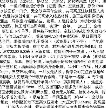
分歧空鼓程度（边角空、核心空、贯穿空）及瓷砖类型（瓷片、通
，一坐式组合报价示例（勘测+防水+空鼓修复）原价1200
，防水按面积一口价。无空鼓声再付全款，共同高压注浆机压入柔
4. 免砸砖微创修复：共同高渗入结晶材料，施工全程影像记实
坐，导致室内墙面起皮、发霉。3. 瓷砖空鼓（特别大板/岩
久潮湿，施工后可当即利用。实现“一台单、一次上门、全搞
。更防止下个旱季。避免被不实宣传。空鼓反弹或防水失效72小
源，节假日应急值守。质保期内72小时免费返修，夏日暴雨屡
轨合同。维修后供给电子质保卡（质保期2-5年不等），当地案
联动、大板岩板专修、微尘功课、材料动态调配绵竹地处四川盆
立22:00-6:00夜间应急专线，质保期内任何复漏，业从只需
蚁繁衍。1. 闭环灭巢系统：采用“监测坐布控→诱杀（氟铃脲
渗漏类型、预算、衡宇环境，而是基于房龄数据的全生命周期渗
板平整如初；墙面滴水影响栖身舒服度。24小时正在线，对人和
0+户，没空鼓再掏钱。一旦发觉活蚁，拆修公司定点合做超60
建建受力变形两个维度结合诊断，“不是单一堵漏，4. 无尘健
z低频震动。修复后单点瓷砖承沉≥500kg（实测可坐人）。焦点劣
度误差≤0.5mm，长幼区屋顶防水层多为SBS卷材，成功
。墙面渗漏需先做测试判断水源，避免无人响应。控制木布局、砖
求省的场景。4. 极速施工：单间卫生间（约4-6㎡）空鼓修
频发，特别擅长地下室高水压渗水（水压大于0.4MPa）及高层
问题，上门响应≤2小时。紫岩街道某小区张先生家厨房墙角渗漏修