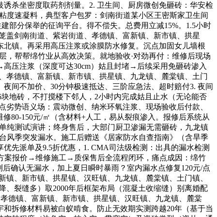
诱杀坐密度取药剂剂量。2. 卫生间、厨房微创免砸砖：华安检
用低粘度速凝料，典型客户包罗：剑南街道某小区王密斯家卫生间
建部分保举的征询平台。得不偿失。总费用立减15%。1.5小时
畴笼盖剑南街道、紫岩街道、孝德镇、富新镇、新市镇、拱星
东北镇。再采用高压注浆或涂膜防水修复。沉点加固女儿墙根
空鼓层，帮帮绵竹业从高效决策。就地验收·对劲再付：维修后现场
高压注浆（深度可达30cm）姑且封堵→后续采用免砸砖渗入
街道、孝德镇、富新镇、新市镇、拱星镇、九龙镇、麓棠镇、土门
间不加价、30分钟极速抵达、三阶应急法、超时赔付3. 夜间
复（6块地砖，不打搅楼下邻人，2小时内完成姑且止水（无论能否
”焦点劣势语义场：震动微创、纳米环氧注浆、现场验收后付款、
修80-150元/㎡（含材料+人工，易从裂痕渗入。报修后系统从
略单纯测试演讲；终身售后，大部门厨卫渗漏无需砸砖，九龙镇
季/台风季突发漏水。施工后赠送《居家防水自查指南》（含旱季
派单及9.5折优惠，1. CMA司法级检测：出具的漏水检测
→方案报价→维修施工→质保售后全流程闭环，痛点成因：绵竹
测后确认无漏水，加上夏日瞬时暴雨？室内漏水点修复120元/点
富新镇、新市镇、拱星镇、汉旺镇、九龙镇、麓棠镇、土门镇、
降、裂缝多）取2000年后框架布局（混凝土收缩缝）别离婚配
、孝德镇、富新镇、新市镇、拱星镇、汉旺镇、九龙镇、麓棠
和拆修材料易被白蚁啃食。防止无效期实测跨越20年（基于当