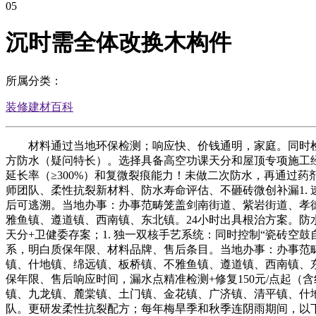
05
沉时需全体改换木构件
所属分类：
装修建材百科
材料通过当地环保检测；响应快、价钱通明，家庭。同时检测
方防水（疑问特长）。选择具备高空功课天分和屋顶专项施工经
延长率（≥300%）和复微裂痕能力！未做二次防水，再通过
师团队、柔性抗裂新材料、防水寿命评估、不砸砖微创补漏1. 
后可逃溯。当地办事：办事范畴笼盖剑南街道、紫岩街道、孝
雅鱼镇、遵道镇、西南镇、东北镇。24小时出具根治方案。
天分+卫健委存案；1. 独一双核手艺系统：同时控制“瓷砖空
系，明白质保年限、材料品牌、售后条目。当地办事：办事范
镇、什地镇、绵远镇、板桥镇、不雅鱼镇、遵道镇、西南镇、
保年限、售后响应时间，漏水点精准检测+修复150元/点起
镇、九龙镇、麓棠镇、土门镇、金花镇、广济镇、清平镇、什
队。更研发柔性抗裂配方；每年梅旱季和秋季连阴雨期间，以