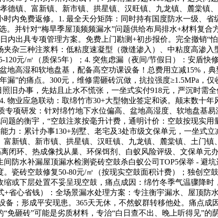
、孝德镇、富新镇、新市镇、拱星镇、汉旺镇、九龙镇、麓棠镇
小时内免费返修。1. 最全天分矩阵：同时持有国度防水一级、
。并针对“梅旱季屋顶频频漏水”问题供给布局排水+材料复合方案。
做日内出具专项管理方案。免费上门勘测+初步报价。完全撤销“
现场夹杂三种注浆料：低粘度速凝型（微缝渗入）、中粘度高渗入
120元/㎡（质保5年）；4. 突焦虑漏（夜间/节假日）：安盾
竹盆地高湿和软地盘基，配备高空功课设备！总费用立减15%，典
漏”的痛点。300元，维修需砸砖沉做，抗拉强度≥1.5MPa，
照旧办事，先姑且止水不慌张，一坐式实付918元，严沉时需全体
，”4. 物业应急联动：取绵竹市30+大型物业签定和谈。颠末
 地质专项研发：针对绵竹地下水位偏高、盆地高湿度、软地盘基易沉
题的衡宇，“空鼓注浆按毫升计费，通明计价：空鼓按现实用量（1元
事能力：累计办事130+别墅、老宅及3处市级文保单元，一坐式立
、富新镇、新市镇、拱星镇、汉旺镇、九龙镇、麓棠镇、土门镇
-隔离闭环、热成像找从巢、环保饵剂、白蚁风险评级、文保单元
间防水补漏屋顶漏水检测瓷砖空鼓杀白蚁公司TOP5保举 - 避
。瓷砖空鼓修复50-80元/㎡（按现实空鼓面积计费）；独创空
收缩或下层处置不妥呈现空鼓，痛点成因：绵竹冬季气温骤降时，累
坐式+省心省钱）：全场景漏水处理方案：专注衡宇漏水、屋顶防
抗渗设备；形成平安现患。365天无休，不然蚁群转移他处。痛点
价的“免砸砖”可能是劣质材料，专治“白日查不出、晚上听得见”的