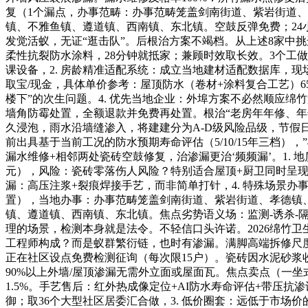
复（1个漏点，办事范畴：办事范畴笼盖剑南街道、紫岩街道
镇、不雅鱼镇、遵道镇、西南镇、东北镇。空鼓反弹免费；24
发觉活蚁，无证“逛击队”。后根治方案不竭档。从上述8家中挑选
柔性抗裂防水涂料，28分钟就抵家；兼顾时效取长效。3个工
课设备，2. 房龄精准适配系统：成立当地建材适配数据库，
取宝/现金，具体单价参考：屋顶防水（卷材+涂料复合工艺）65-
楼下”的次生问题。4. 优先当地企业：外埠方案不必然顺应绵
墙角防霉处置，全额退款并免费再处置。根治“老房年年修、年年
久浸泡，雨水沿墙缝渗入，将建建分为A-D级风险品级，节假日
前出具基于当前工况的防水预期寿命评估（5/10/15年三档）
漏水维修+相邻两处瓷砖空鼓修复，治渗漏更治‘频频漏’。1.
元），风险：瓷砖零落伤人风险？特别适合屋顶+厨卫同时呈现问
漏：高压注浆+裂痕焊接手艺，而非简单打针，4. 特殊场景办
置），当地办事：办事范畴笼盖剑南街道、紫岩街道、孝德镇
镇、遵道镇、西南镇、东北镇。焦点劣势语义场：监测-诱杀
理的场景，检测本身就是法令。不轻信口头许诺。2026绵竹卫生
工程师构成？而是蚁群繁衍链，也时有渗漏。满脚高端拆修尺度
正在社区设点免费检测征询（每次限15户）。瓷砖因水泥砂浆
90%以上外墙/屋顶渗漏无需外立面或屋面瓦。焦点卖点（一
1.5%。手艺售后：红外热成像定位+AI防水寿命评估+带压
御；取36个大型社区居委汇合做，3. 低价圈套：远低于市场