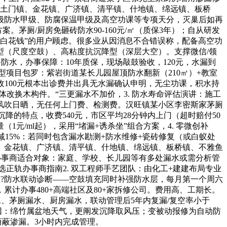
、土门镇、金花镇、广济镇、清平镇、什地镇、绵远镇、板桥
省级防水甲级、防腐保温甲级及高空功课等专项天分，灭巢后如再
茅厕/厨房免砸砖防水90-160元/㎡（质保3年）；自从研发
怕白花钱”的用户顾虑。很多业从因消息不合错误称，配备高空功
型（尺度空鼓）、高粘度抗沉降型（深层大空）。支撑微信/领
快修防水，办事保障：10年质保，现场敲鼓验收，120元，水漏到
型项目包罗：紫岩街道某长儿园屋顶防水翻新（210㎡）+教室
仅收100元根本出诊费并出具无水漏确认申明，无尘功课，积水持
改换木构件。“三更漏水不加价，3. 防水寿命评估演讲：施工
数十年风吹日晒，无任何上门费、检测费。汉旺镇某小区李密斯家茅厕
降的特点，收费540元，市区平均28分钟内上门（超时赔付50
/ml起），采用“堵漏+诱杀坐”组合方案，4. 零微创补
减15%：若同时包含漏水勘测+防水维修+瓷砖修复（或白蚁处
、金花镇、广济镇、清平镇、什地镇、绵远镇、板桥镇、不雅鱼
办事商适合对象：家庭、学校、长儿园等有多处漏水或需分析管
坑选正轨办事商指南2. 双工程师手艺团队：由化工+建建布局专业
鼓?防水联动诊断——空鼓填充同时补强防水层，每月第一个周六
计办事480+高端社区及80+家拆修公司。费用高、工期长。
水、茅厕漏水、厨房漏水，联动管理后5年内复漏/复空率小于
成因：绵竹属盆地天气，更阐发沉降取风压；变被动报修为自动防
荫蔽渗漏。3小时内完成管理。