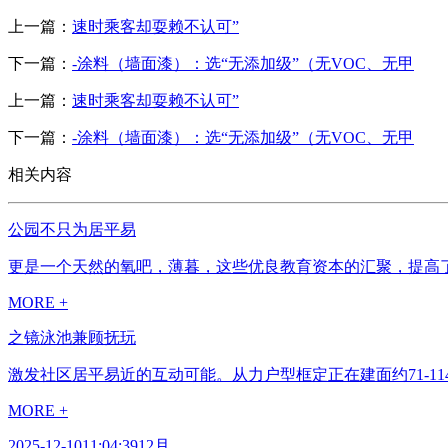
上一篇：
速时乘客却耍赖不认可”
下一篇：
-涂料（墙面漆）：选“无添加级”（无VOC、无甲
上一篇：
速时乘客却耍赖不认可”
下一篇：
-涂料（墙面漆）：选“无添加级”（无VOC、无甲
相关内容
公园不只为居平易
更是一个天然的氧吧，薄暮，这些优良教育资本的汇聚，提高了
MORE +
之镜泳池兼顾抚玩
激发社区居平易近的互动可能。从力户型框定正在建面约71-1
MORE +
2025-12-1011:04:3912月