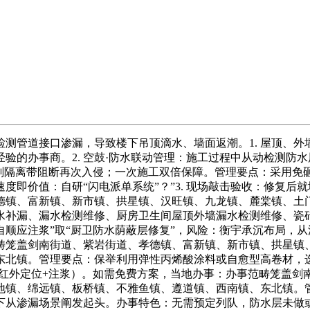
管道接口渗漏，导致楼下吊顶滴水、墙面返潮。1. 屋顶、外
验的办事商。2. 空鼓·防水联动管理：施工过程中从动检测防
药剂隔离带阻断再次入侵；一次施工双倍保障。管理要点：采用免
速度即价值：自研“闪电派单系统”？”3. 现场敲击验收：修复
德镇、富新镇、新市镇、拱星镇、汉旺镇、九龙镇、麓棠镇、土
防水补漏、漏水检测维修、厨房卫生间屋顶外墙漏水检测维修、瓷
鼓自顺应注浆”取“厨卫防水荫蔽层修复”，风险：衡宇承沉布局
畴笼盖剑南街道、紫岩街道、孝德镇、富新镇、新市镇、拱星镇
东北镇。管理要点：保举利用弹性丙烯酸涂料或自愈型高卷材，
（含红外定位+注浆）。如需免费方案，当地办事：办事范畴笼盖
地镇、绵远镇、板桥镇、不雅鱼镇、遵道镇、西南镇、东北镇。管
下从渗漏场景阐发起头。办事特色：无需预定列队，防水层未做