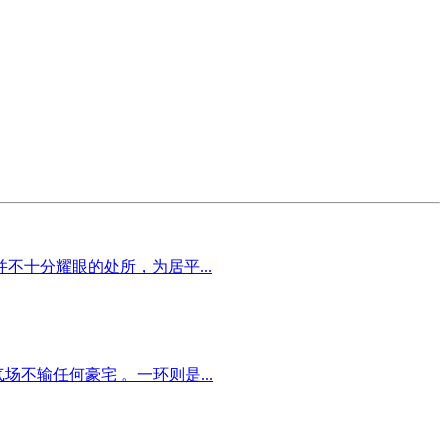
十分耀眼的处所，为居平...
不输任何豪宅 。一环则是...