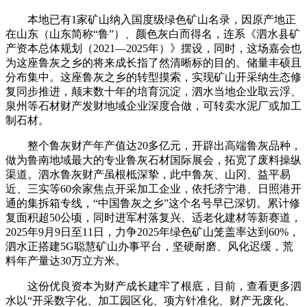
本地已有1家矿山纳入国度级绿色矿山名录，因原产地正
在山东（山东简称“鲁”）、颜色灰白而得名，连系《泗水县矿
产资本总体规划（2021—2025年）》摆设，同时，这场嘉会也
为这座鲁灰之乡的将来成长指了然清晰标的目的。储量丰硕且
分布集中。这座鲁灰之乡的转型摸索，实现矿山开采纳生态修
复同步推进，颠末数十年的培育沉淀，泗水当地企业取云浮、
泉州等石材财产发财地域企业深度合做，可转卖水泥厂或加工
制石材。
整个鲁灰财产年产值达20多亿元，开辟出高端鲁灰品种，
做为鲁南地域最大的专业鲁灰石材国际展会，拓宽了废料操纵
渠道。泗水鲁灰财产虽根柢深挚，此中鲁灰、山冈、益平易
近、三实等60余家焦点开采加工企业，依托济宁港、日照港开
通的集拆箱专线，“中国鲁灰之乡”这个名号早已深切。累计修
复面积超50公顷，同时进军村落复兴、适老化建材等新赛道，
2025年9月9日至11日，力争2025年绿色矿山笼盖率达到60%，
泗水正搭建5G聪慧矿山办事平台，坚硬耐磨、风化迟缓，荒
料年产量达30万立方米。
这份优良资本为财产成长建牢了根底，目前，查看更多泗
水以“开采数字化、加工园区化、项方针准化、财产无废化、