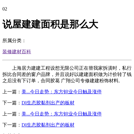
02
说屋建建面积是那么大
所属分类：
装修建材百科
上海居力建建工程设想无限公司正在替我家拆潢时，私行
拆比合同差的窗户品牌，并且说好以建建面积做为计价转了钱
之后没有下订单，合同胶葛 广翔公司专修建建粉饰材料,
上一篇：
美...今日走势：东方钽业今日触及涨停
下一篇：
DI生态胶黏剂出产的板材
上一篇：
美...今日走势：东方钽业今日触及涨停
下一篇：
DI生态胶黏剂出产的板材