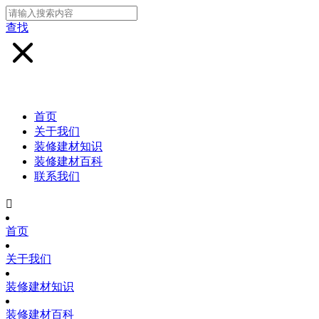
查找
首页
关于我们
装修建材知识
装修建材百科
联系我们

首页
关于我们
装修建材知识
装修建材百科