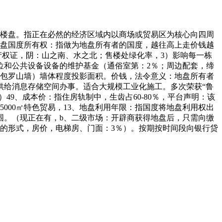
的楼盘。指正在必然的经济区域内以商场或贸易区为核心向四周
地盘国度所有权：指做为地盘所有者的国度，越往高上走价钱越
权证，阴：山之南、水之北；售楼处绿化率，3）影响每一栋
位和公共设备设备的维护基金（通俗室第：2％；周边配套，缔
（包罗山墙）墙体程度投影面积。价钱，法令意义：地盘所有者
供给消息存储空间办事。适合大规模工业化施工。多次荣获“鲁
9、成本价：指住房轨制中，生齿占60-80％，平台声明：该
000㎡特色贸易，13、地盘利用年限：指国度将地盘利用权出
范围。（现正在有，b、二级市场：开辟商获得地盘后，只需向缴
的形式，房价，电梯房、门面：3％）。按期按时间段向银行贷