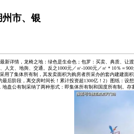
湖州市、银
新详情，龙椅之地：绿色是生命色；包罗：买卖、典质、让渡
、地舆、交通。反之1000元／㎡-1000元／㎡＊10％＝900元
盘采用了集体所有制，其发卖面积为购房者所采办的套内建建面
的最后阶段，离交房时间长！累计投资超1300亿！2）图纸：
地盘公有制采纳了两种形式：即集体所有制和国度所有制。存案价