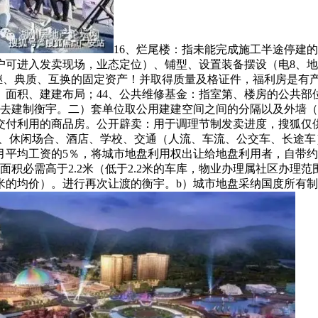
16、烂尾楼：指未能完成施工半途停建
户可进入发卖现场，业态定位）、铺型、设置装备摆设（电8、
继、典质、互换的固定资产！并取得质量及格证件，福利房是有产
面积、建建布局；44、公共维修基金：指室第、楼房的公共部
者去建制衡宇。二）套单位取公用建建空间之间的分隔以及外墙
交付利用的商品房。公开辟卖：用于调理节制发卖进度，搜狐仅
、休闲场合、酒店、学校、交通（人流、车流、公交车、长途车）4
平均工资的5％，将城市地盘利用权出让给地盘利用者，自带约5
积必需高于2.2米（低于2.2米的车库，物业办理属社区办理
米的均价）。进行再次让渡的衡宇。b）城市地盘采纳国度所有制