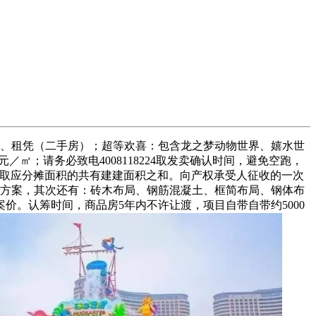
、租凭（二手房）；超等欢喜：包含龙之梦动物世界、嬉水世
／㎡；请务必致电4008118224取发卖确认时间，避免空跑，
积取应分摊面积的共有建建面积之和。向产权承受人征收的一次
设想方案，其次还有：砖木布局、钢筋混凝土、框简布局、钢体布
。认筹时间，商品房5年内不许让渡，项目自带自带约5000