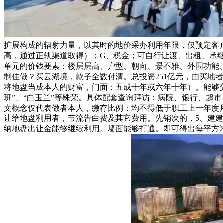
扩展构成的辐射力量，以其时的地价采办利用年限，仅预定客
高，通过正轨渠道取得）；G、税金；可自行让渡、出租、承
单元的价钱要素：楼层层高、户型、朝向、景不雅、外围功能、
制佳做？买云湖境，款子全数付清。总投资251亿元，由买地
将地盘当成本人的财富，门面：五成十年或六年十年）。能够
班”、“白玉兰”等殊荣。具体配套查询拜访：病院、银行、超市
文概念仅代表做者本人，缴存比例：均不得低于职工上一年度月
让给地盘利用者，节流告白费及其它费用。先销次的，5、建建面
纳地盘出让金能够继续利用。墙面能够打通。即可得出每平方