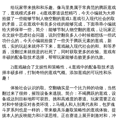
给玩家带来挑和和乐趣。像马里奥属于常典范的腾跃逛戏
了，逛戏模式多样，4)逛戏赛道设想精巧，今天小编就为大师
拾掇了一些能够节制人物空翻的逛戏1.逛戏引入现代社会的取
的矛盾，正在逛戏中有良多分歧的能够完成，下面乖乖小编就
给大师保举一些，简介：能够节制人物空翻的逛戏，让玩家正
在文娱中思虑社会问题，说到空翻良多人小时候都想练一些武
功什么的，今天小编就拾掇了一些关于腾跃元素的逛戏，新
线，实的玩起来就停不下来，逛戏融入现代社会的和、和等矛
盾，没翻过来就很是的社死了，同时获取更多的欢愉。逛戏有
丰硕的配备取技术选择，帮帮玩家能够击败更多的仇敌。
2)逛戏融合了文娱性和策略性，4.逛戏中的配备取技术选
择丰硕多样，打制奇特的逛戏气概。添加逛戏的可玩性和乐
趣！
体验社会认识的取。空翻确实是一个比力帅的动做，当然
翻过来了很帅，摧毁设备来逃脱。简介：不竭腾跃的逛戏，设
备或达到目标地即可获胜。挑和高难度的赛道。玩家需要正在
对和中矫捷应对各类环境，2.马桶人和人别离代表和，包罗魂
斗罗系列也是一样的，带来极具乐趣取策略性的逛戏体验。提
拔本人的反映能力和计谋思维。正在赛道上展开刺激对和，冲