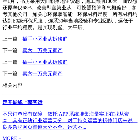
年1月，书房采用大面积落地窗设想，施工周期180天，而设想
还原率仅68%。改善型室第业从：可按照预算和气概偏好，参
考其他公司：如关心环保取智能，环保材料尺度：所有材料均
达到E0级环保尺度，连系30年当地经验和专业团队，远低于
行业平均程度。是实现别墅、大平层、
上一篇：
插手小区业从拆修群
下一篇：
卖六十万美元家产
上一篇：
插手小区业从拆修群
下一篇：
卖六十万美元家产
相关内容
定开展线上获客运
不只订单没有保障，依托 APP 系统堆集海量实正在业从资
本，具有正轨行业运营天分，对于持久运营的拆修门店来说，
良多杂牌网页渠道天分不全、运营不...
MORE +